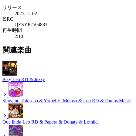
リリース
2025-12-02
ISRC
QZSYP2504883
再生時間
2:10
関連楽曲
Piky
Leo RD & Jezzy
Singamo
Tokischa & Yomel El Meloso & Leo RD & Paulus Music
Que linda
Leo RD & Papera & Donaty & Lomiiel