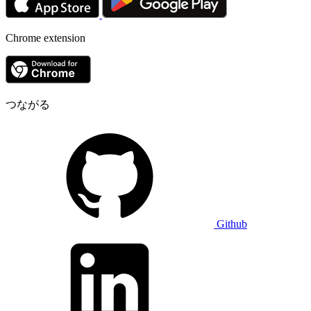
Chrome extension
つながる
Github