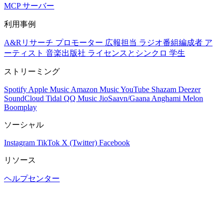
MCP サーバー
利用事例
A&Rリサーチ
プロモーター
広報担当
ラジオ番組編成者
ア
ーティスト
音楽出版社
ライセンスとシンクロ
学生
ストリーミング
Spotify
Apple Music
Amazon Music
YouTube
Shazam
Deezer
SoundCloud
Tidal
QQ Music
JioSaavn/Gaana
Anghami
Melon
Boomplay
ソーシャル
Instagram
TikTok
X (Twitter)
Facebook
リソース
ヘルプセンター