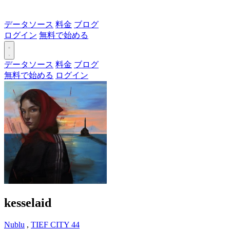
データソース
料金
ブログ
ログイン
無料で始める
データソース
料金
ブログ
無料で始める
ログイン
kesselaid
Nublu
,
TIEF CITY 44