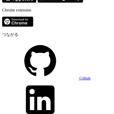
Chrome extension
つながる
Github