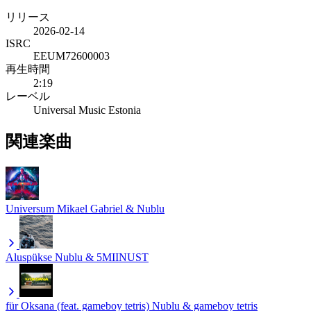
リリース
2026-02-14
ISRC
EEUM72600003
再生時間
2:19
レーベル
Universal Music Estonia
関連楽曲
Universum
Mikael Gabriel & Nublu
Aluspükse
Nublu & 5MIINUST
für Oksana (feat. gameboy tetris)
Nublu & gameboy tetris