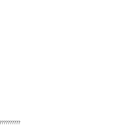
??????????