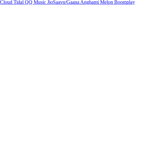
Cloud
Tidal
QQ Music
JioSaavn/Gaana
Anghami
Melon
Boomplay