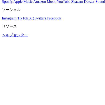
Spotify
Apple Music
Amazon Music
YouTube
Shazam
Deezer
Sound
ソーシャル
Instagram
TikTok
X (Twitter)
Facebook
リソース
ヘルプセンター