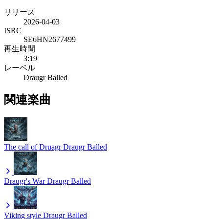
リリース
2026-04-03
ISRC
SE6HN2677499
再生時間
3:19
レーベル
Draugr Balled
関連楽曲
The call of Druagr
Draugr Balled
Draugr's War
Draugr Balled
Viking style
Draugr Balled