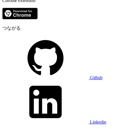
Chrome extension
つながる
Github
Linkedin