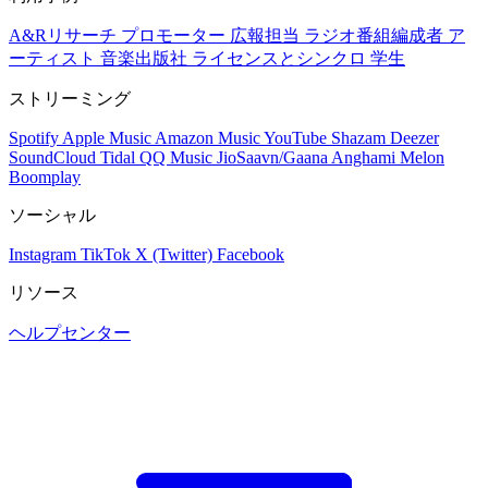
A&Rリサーチ
プロモーター
広報担当
ラジオ番組編成者
ア
ーティスト
音楽出版社
ライセンスとシンクロ
学生
ストリーミング
Spotify
Apple Music
Amazon Music
YouTube
Shazam
Deezer
SoundCloud
Tidal
QQ Music
JioSaavn/Gaana
Anghami
Melon
Boomplay
ソーシャル
Instagram
TikTok
X (Twitter)
Facebook
リソース
ヘルプセンター