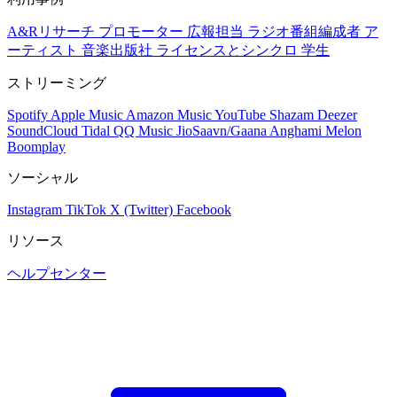
A&Rリサーチ
プロモーター
広報担当
ラジオ番組編成者
ア
ーティスト
音楽出版社
ライセンスとシンクロ
学生
ストリーミング
Spotify
Apple Music
Amazon Music
YouTube
Shazam
Deezer
SoundCloud
Tidal
QQ Music
JioSaavn/Gaana
Anghami
Melon
Boomplay
ソーシャル
Instagram
TikTok
X (Twitter)
Facebook
リソース
ヘルプセンター