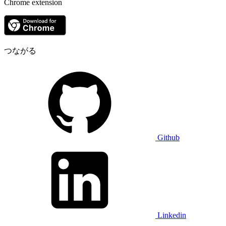
Chrome extension
つながる
Github
Linkedin