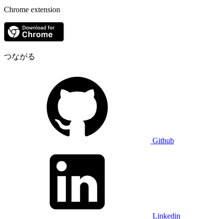
Chrome extension
つながる
Github
Linkedin