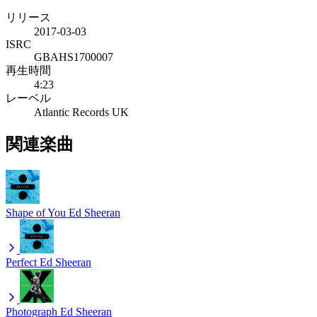
リリース
2017-03-03
ISRC
GBAHS1700007
再生時間
4:23
レーベル
Atlantic Records UK
関連楽曲
Shape of You
Ed Sheeran
Perfect
Ed Sheeran
Photograph
Ed Sheeran