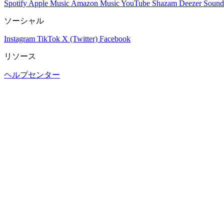
Spotify
Apple Music
Amazon Music
YouTube
Shazam
Deezer
Sound
ソーシャル
Instagram
TikTok
X (Twitter)
Facebook
リソース
ヘルプセンター