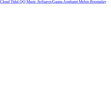
Cloud
Tidal
QQ Music
JioSaavn/Gaana
Anghami
Melon
Boomplay