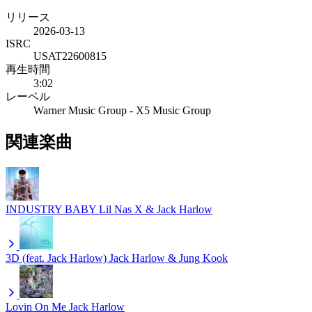
リリース
2026-03-13
ISRC
USAT22600815
再生時間
3:02
レーベル
Warner Music Group - X5 Music Group
関連楽曲
INDUSTRY BABY
Lil Nas X & Jack Harlow
3D (feat. Jack Harlow)
Jack Harlow & Jung Kook
Lovin On Me
Jack Harlow