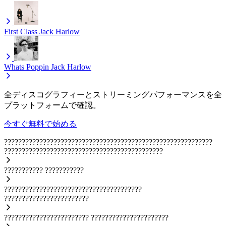
First Class
Jack Harlow
Whats Poppin
Jack Harlow
全ディスコグラフィーとストリーミングパフォーマンスを全
プラットフォームで確認。
今すぐ無料で始める
???????????????????????????????????????????????????????????
?????????????????????????????????????????????
???????????
???????????
???????????????????????????????????????
????????????????????????
????????????????????????
??????????????????????