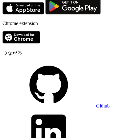
Chrome extension
つながる
Github