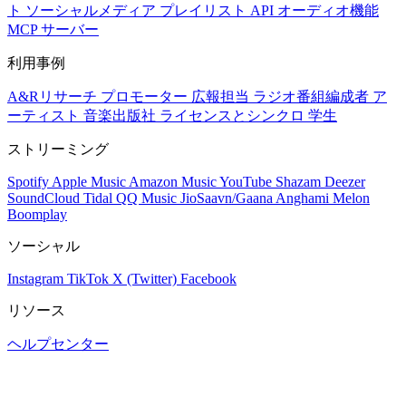
ト
ソーシャルメディア
プレイリスト
API
オーディオ機能
MCP サーバー
利用事例
A&Rリサーチ
プロモーター
広報担当
ラジオ番組編成者
ア
ーティスト
音楽出版社
ライセンスとシンクロ
学生
ストリーミング
Spotify
Apple Music
Amazon Music
YouTube
Shazam
Deezer
SoundCloud
Tidal
QQ Music
JioSaavn/Gaana
Anghami
Melon
Boomplay
ソーシャル
Instagram
TikTok
X (Twitter)
Facebook
リソース
ヘルプセンター