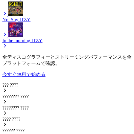
Not Shy
ITZY
In the morning
ITZY
全ディスコグラフィーとストリーミングパフォーマンスを全
プラットフォームで確認。
今すぐ無料で始める
???
????
????????
????
????????
????
????
????
??????
????