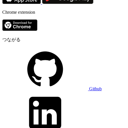
Chrome extension
つながる
Github