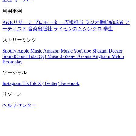
利用事例
A&Rリサーチ
プロモーター
広報担当
ラジオ番組編成者
ア
ーティスト
音楽出版社
ライセンスとシンクロ
学生
ストリーミング
Spotify
Apple Music
Amazon Music
YouTube
Shazam
Deezer
SoundCloud
Tidal
QQ Music
JioSaavn/Gaana
Anghami
Melon
Boomplay
ソーシャル
Instagram
TikTok
X (Twitter)
Facebook
リソース
ヘルプセンター