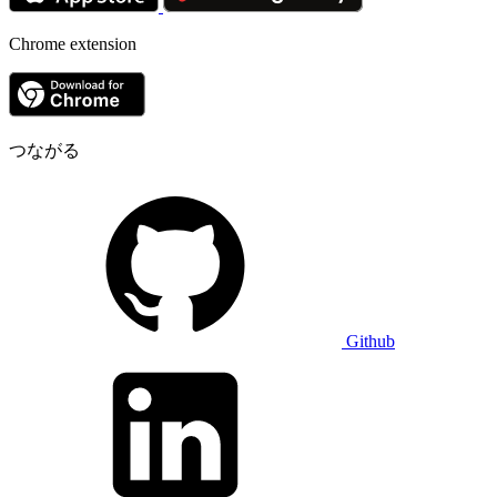
Chrome extension
つながる
Github