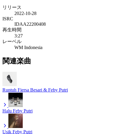
リリース
2022-10-28
ISRC
IDAA22200408
再生時間
3:27
レーベル
WM Indonesia
関連楽曲
Runtuh
Fiersa Besari & Feby Putri
Halu
Feby Putri
Usik
Feby Putri