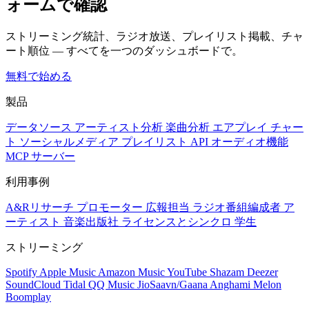
ォームで確認
ストリーミング統計、ラジオ放送、プレイリスト掲載、チャ
ート順位 — すべてを一つのダッシュボードで。
無料で始める
製品
データソース
アーティスト分析
楽曲分析
エアプレイ
チャー
ト
ソーシャルメディア
プレイリスト
API
オーディオ機能
MCP サーバー
利用事例
A&Rリサーチ
プロモーター
広報担当
ラジオ番組編成者
ア
ーティスト
音楽出版社
ライセンスとシンクロ
学生
ストリーミング
Spotify
Apple Music
Amazon Music
YouTube
Shazam
Deezer
SoundCloud
Tidal
QQ Music
JioSaavn/Gaana
Anghami
Melon
Boomplay