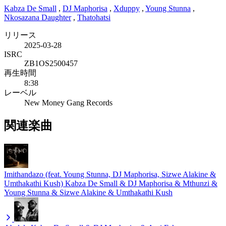
Kabza De Small
,
DJ Maphorisa
,
Xduppy
,
Young Stunna
,
Nkosazana Daughter
,
Thatohatsi
リリース
2025-03-28
ISRC
ZB1OS2500457
再生時間
8:38
レーベル
New Money Gang Records
関連楽曲
Imithandazo (feat. Young Stunna, DJ Maphorisa, Sizwe Alakine &
Umthakathi Kush)
Kabza De Small & DJ Maphorisa & Mthunzi &
Young Stunna & Sizwe Alakine & Umthakathi Kush