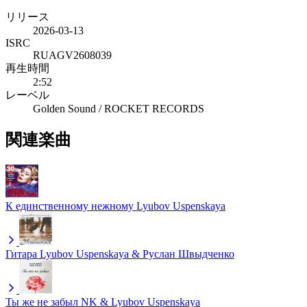
リリース
2026-03-13
ISRC
RUAGV2608039
再生時間
2:52
レーベル
Golden Sound / ROCKET RECORDS
関連楽曲
К единственному нежному
Lyubov Uspenskaya
Гитара
Lyubov Uspenskaya & Руслан Швыдченко
Ты же не забыл
NK & Lyubov Uspenskaya