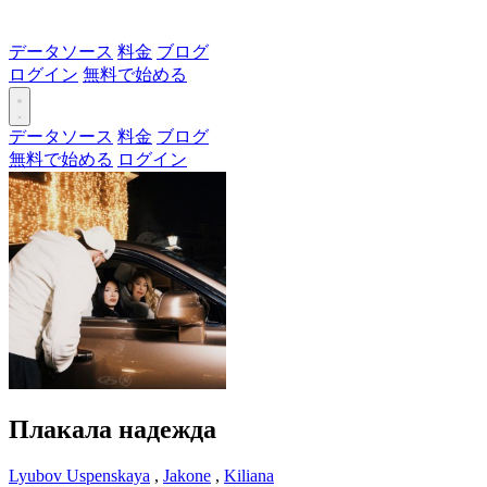
データソース
料金
ブログ
ログイン
無料で始める
データソース
料金
ブログ
無料で始める
ログイン
Плакала надежда
Lyubov Uspenskaya
,
Jakone
,
Kiliana