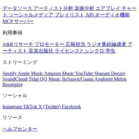
データソース
アーティスト分析
楽曲分析
エアプレイ
チャー
ト
ソーシャルメディア
プレイリスト
API
オーディオ機能
MCP サーバー
利用事例
A&Rリサーチ
プロモーター
広報担当
ラジオ番組編成者
ア
ーティスト
音楽出版社
ライセンスとシンクロ
学生
ストリーミング
Spotify
Apple Music
Amazon Music
YouTube
Shazam
Deezer
SoundCloud
Tidal
QQ Music
JioSaavn/Gaana
Anghami
Melon
Boomplay
ソーシャル
Instagram
TikTok
X (Twitter)
Facebook
リソース
ヘルプセンター