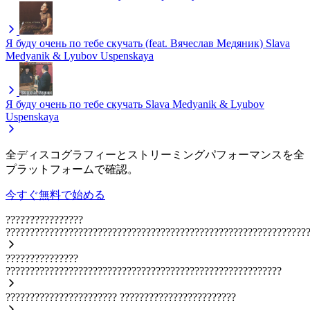
Я буду очень по тебе скучать (feat. Вячеслав Медяник)
Slava
Medyanik & Lyubov Uspenskaya
Я буду очень по тебе скучать
Slava Medyanik & Lyubov
Uspenskaya
全ディスコグラフィーとストリーミングパフォーマンスを全
プラットフォームで確認。
今すぐ無料で始める
????????????????
??????????????????????????????????????????????????????????????
???????????????
?????????????????????????????????????????????????????????
???????????????????????
????????????????????????