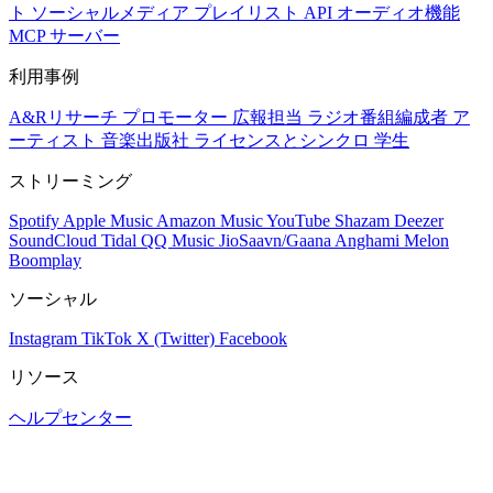
ト
ソーシャルメディア
プレイリスト
API
オーディオ機能
MCP サーバー
利用事例
A&Rリサーチ
プロモーター
広報担当
ラジオ番組編成者
ア
ーティスト
音楽出版社
ライセンスとシンクロ
学生
ストリーミング
Spotify
Apple Music
Amazon Music
YouTube
Shazam
Deezer
SoundCloud
Tidal
QQ Music
JioSaavn/Gaana
Anghami
Melon
Boomplay
ソーシャル
Instagram
TikTok
X (Twitter)
Facebook
リソース
ヘルプセンター