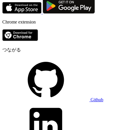
Chrome extension
つながる
Github