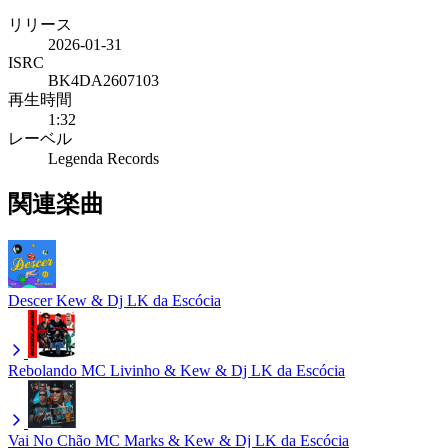
リリース
2026-01-31
ISRC
BK4DA2607103
再生時間
1:32
レーベル
Legenda Records
関連楽曲
Descer
Kew & Dj LK da Escócia
Rebolando
MC Livinho & Kew & Dj LK da Escócia
Vai No Chão
MC Marks & Kew & Dj LK da Escócia