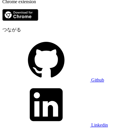
Chrome extension
つながる
Github
Linkedin