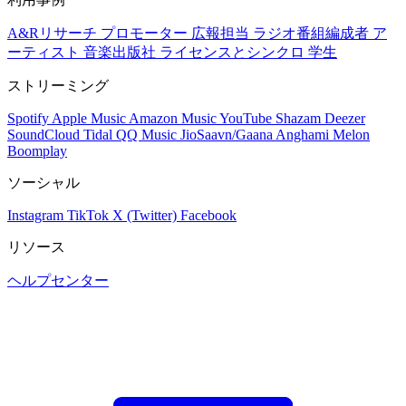
A&Rリサーチ
プロモーター
広報担当
ラジオ番組編成者
ア
ーティスト
音楽出版社
ライセンスとシンクロ
学生
ストリーミング
Spotify
Apple Music
Amazon Music
YouTube
Shazam
Deezer
SoundCloud
Tidal
QQ Music
JioSaavn/Gaana
Anghami
Melon
Boomplay
ソーシャル
Instagram
TikTok
X (Twitter)
Facebook
リソース
ヘルプセンター