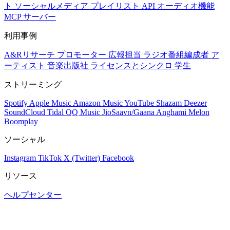
ト
ソーシャルメディア
プレイリスト
API
オーディオ機能
MCP サーバー
利用事例
A&Rリサーチ
プロモーター
広報担当
ラジオ番組編成者
ア
ーティスト
音楽出版社
ライセンスとシンクロ
学生
ストリーミング
Spotify
Apple Music
Amazon Music
YouTube
Shazam
Deezer
SoundCloud
Tidal
QQ Music
JioSaavn/Gaana
Anghami
Melon
Boomplay
ソーシャル
Instagram
TikTok
X (Twitter)
Facebook
リソース
ヘルプセンター