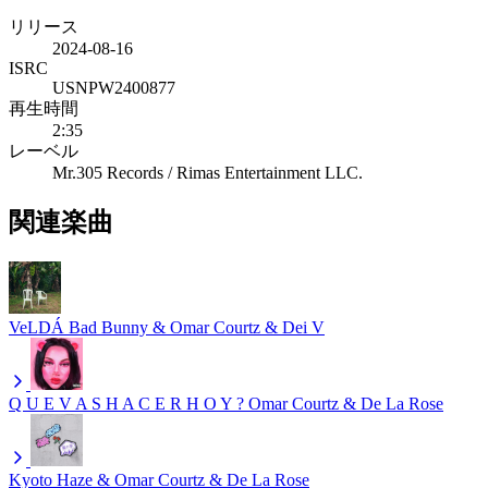
リリース
2024-08-16
ISRC
USNPW2400877
再生時間
2:35
レーベル
Mr.305 Records / Rimas Entertainment LLC.
関連楽曲
VeLDÁ
Bad Bunny & Omar Courtz & Dei V
Q U E V A S H A C E R H O Y ?
Omar Courtz & De La Rose
Kyoto
Haze & Omar Courtz & De La Rose