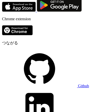
Chrome extension
つながる
Github