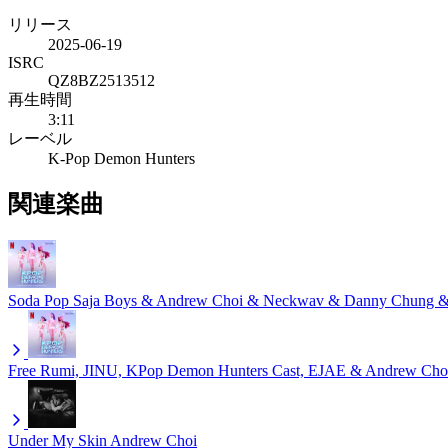
リリース
2025-06-19
ISRC
QZ8BZ2513512
再生時間
3:11
レーベル
K-Pop Demon Hunters
関連楽曲
Soda Pop
Saja Boys & Andrew Choi & Neckwav & Danny Chung
Free
Rumi, JINU, KPop Demon Hunters Cast, EJAE & Andrew Cho
Under My Skin
Andrew Choi