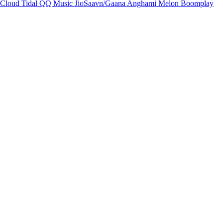
Cloud
Tidal
QQ Music
JioSaavn/Gaana
Anghami
Melon
Boomplay