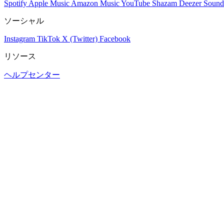
Spotify
Apple Music
Amazon Music
YouTube
Shazam
Deezer
Sound
ソーシャル
Instagram
TikTok
X (Twitter)
Facebook
リソース
ヘルプセンター