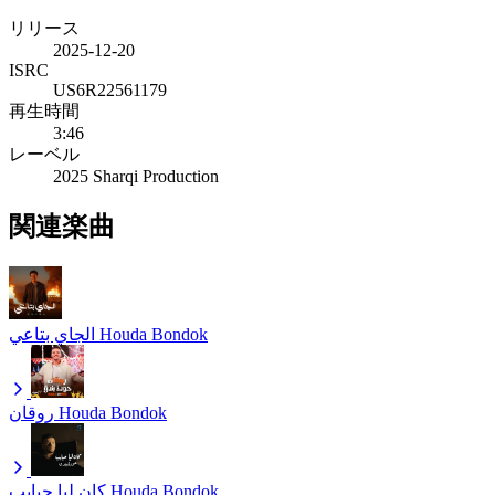
リリース
2025-12-20
ISRC
US6R22561179
再生時間
3:46
レーベル
2025 Sharqi Production
関連楽曲
الجاي بتاعي
Houda Bondok
روقان
Houda Bondok
كان ليا حبايب
Houda Bondok