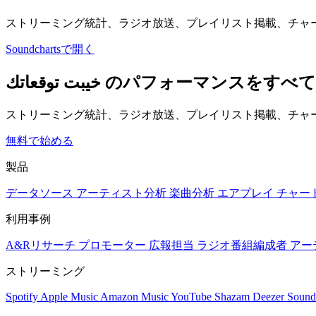
ストリーミング統計、ラジオ放送、プレイリスト掲載、チャ
Soundchartsで開く
خيبت توقعاتك のパフォー
ストリーミング統計、ラジオ放送、プレイリスト掲載、チャー
無料で始める
製品
データソース
アーティスト分析
楽曲分析
エアプレイ
チャー
利用事例
A&Rリサーチ
プロモーター
広報担当
ラジオ番組編成者
アー
ストリーミング
Spotify
Apple Music
Amazon Music
YouTube
Shazam
Deezer
Sound