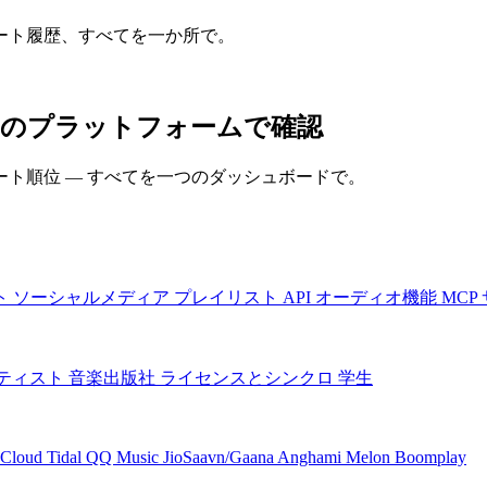
ート履歴、すべてを一か所で。
マンスをすべてのプラットフォームで確認
ト順位 — すべてを一つのダッシュボードで。
ト
ソーシャルメディア
プレイリスト
API
オーディオ機能
MCP
ティスト
音楽出版社
ライセンスとシンクロ
学生
Cloud
Tidal
QQ Music
JioSaavn/Gaana
Anghami
Melon
Boomplay