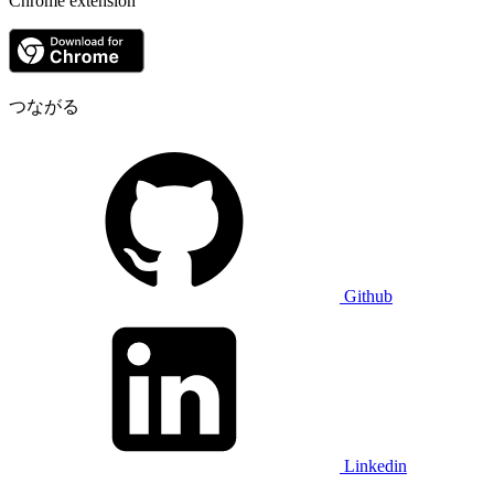
Chrome extension
つながる
Github
Linkedin