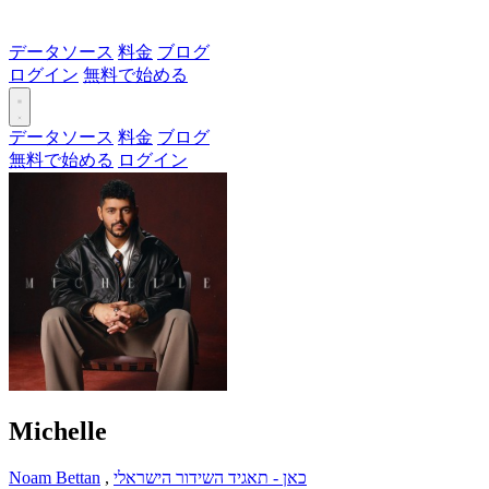
データソース
料金
ブログ
ログイン
無料で始める
データソース
料金
ブログ
無料で始める
ログイン
Michelle
Noam Bettan
,
כאן - תאגיד השידור הישראלי