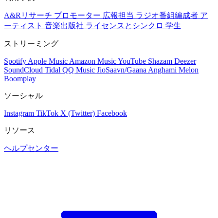
A&Rリサーチ
プロモーター
広報担当
ラジオ番組編成者
ア
ーティスト
音楽出版社
ライセンスとシンクロ
学生
ストリーミング
Spotify
Apple Music
Amazon Music
YouTube
Shazam
Deezer
SoundCloud
Tidal
QQ Music
JioSaavn/Gaana
Anghami
Melon
Boomplay
ソーシャル
Instagram
TikTok
X (Twitter)
Facebook
リソース
ヘルプセンター