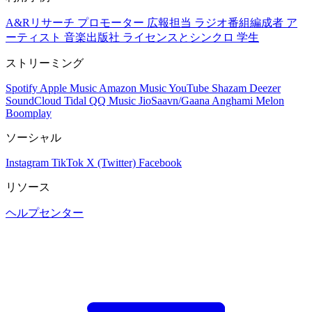
A&Rリサーチ
プロモーター
広報担当
ラジオ番組編成者
ア
ーティスト
音楽出版社
ライセンスとシンクロ
学生
ストリーミング
Spotify
Apple Music
Amazon Music
YouTube
Shazam
Deezer
SoundCloud
Tidal
QQ Music
JioSaavn/Gaana
Anghami
Melon
Boomplay
ソーシャル
Instagram
TikTok
X (Twitter)
Facebook
リソース
ヘルプセンター