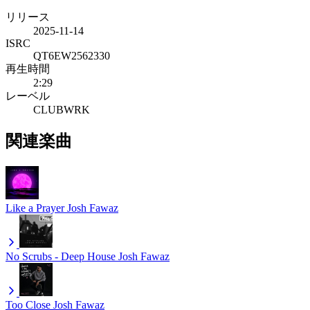
リリース
2025-11-14
ISRC
QT6EW2562330
再生時間
2:29
レーベル
CLUBWRK
関連楽曲
Like a Prayer
Josh Fawaz
No Scrubs - Deep House
Josh Fawaz
Too Close
Josh Fawaz