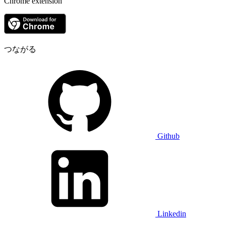
Chrome extension
つながる
Github
Linkedin