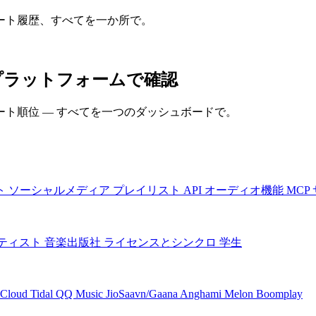
ート履歴、すべてを一か所で。
てのプラットフォームで確認
ト順位 — すべてを一つのダッシュボードで。
ト
ソーシャルメディア
プレイリスト
API
オーディオ機能
MCP
ティスト
音楽出版社
ライセンスとシンクロ
学生
Cloud
Tidal
QQ Music
JioSaavn/Gaana
Anghami
Melon
Boomplay