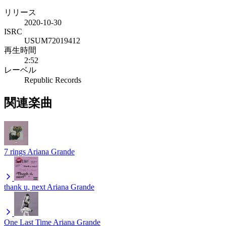
リリース
2020-10-30
ISRC
USUM72019412
再生時間
2:52
レーベル
Republic Records
関連楽曲
7 rings
Ariana Grande
thank u, next
Ariana Grande
One Last Time
Ariana Grande