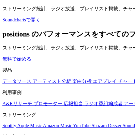
ストリーミング統計、ラジオ放送、プレイリスト掲載、チャ
Soundchartsで開く
​positions のパフォーマンスをすべ
ストリーミング統計、ラジオ放送、プレイリスト掲載、チャー
無料で始める
製品
データソース
アーティスト分析
楽曲分析
エアプレイ
チャー
利用事例
A&Rリサーチ
プロモーター
広報担当
ラジオ番組編成者
アー
ストリーミング
Spotify
Apple Music
Amazon Music
YouTube
Shazam
Deezer
Sound