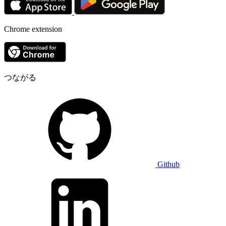
Chrome extension
つながる
Github