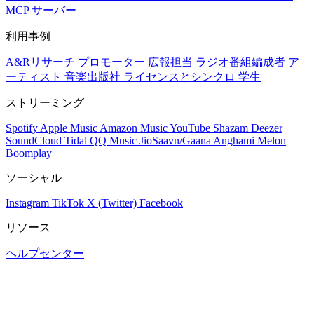
MCP サーバー
利用事例
A&Rリサーチ
プロモーター
広報担当
ラジオ番組編成者
ア
ーティスト
音楽出版社
ライセンスとシンクロ
学生
ストリーミング
Spotify
Apple Music
Amazon Music
YouTube
Shazam
Deezer
SoundCloud
Tidal
QQ Music
JioSaavn/Gaana
Anghami
Melon
Boomplay
ソーシャル
Instagram
TikTok
X (Twitter)
Facebook
リソース
ヘルプセンター