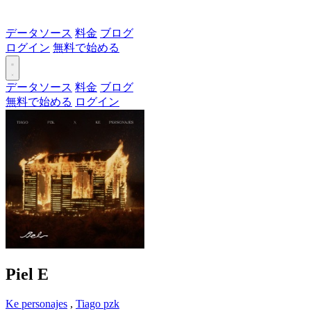
データソース
料金
ブログ
ログイン
無料で始める
データソース
料金
ブログ
無料で始める
ログイン
Piel
E
Ke personajes
,
Tiago pzk