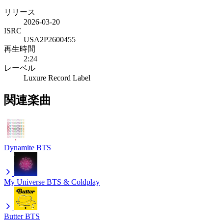
リリース
2026-03-20
ISRC
USA2P2600455
再生時間
2:24
レーベル
Luxure Record Label
関連楽曲
Dynamite
BTS
My Universe
BTS & Coldplay
Butter
BTS