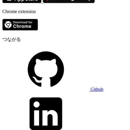
Chrome extension
つながる
Github