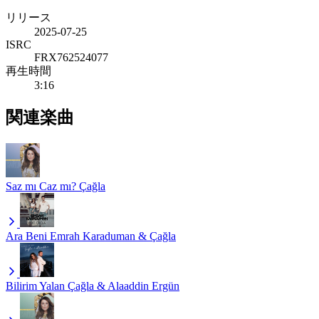
リリース
2025-07-25
ISRC
FRX762524077
再生時間
3:16
関連楽曲
Saz mı Caz mı?
Çağla
Ara Beni
Emrah Karaduman & Çağla
Bilirim Yalan
Çağla & Alaaddin Ergün