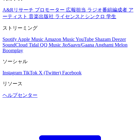
A&Rリサーチ
プロモーター
広報担当
ラジオ番組編成者
ア
ーティスト
音楽出版社
ライセンスとシンクロ
学生
ストリーミング
Spotify
Apple Music
Amazon Music
YouTube
Shazam
Deezer
SoundCloud
Tidal
QQ Music
JioSaavn/Gaana
Anghami
Melon
Boomplay
ソーシャル
Instagram
TikTok
X (Twitter)
Facebook
リソース
ヘルプセンター