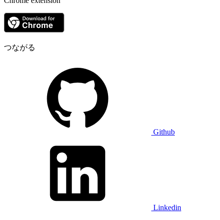
Chrome extension
つながる
Github
Linkedin