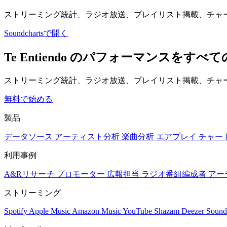
ストリーミング統計、ラジオ放送、プレイリスト掲載、チャ
Soundchartsで開く
Te Entiendo のパフォーマンスを
ストリーミング統計、ラジオ放送、プレイリスト掲載、チャー
無料で始める
製品
データソース
アーティスト分析
楽曲分析
エアプレイ
チャー
利用事例
A&Rリサーチ
プロモーター
広報担当
ラジオ番組編成者
アー
ストリーミング
Spotify
Apple Music
Amazon Music
YouTube
Shazam
Deezer
Sound