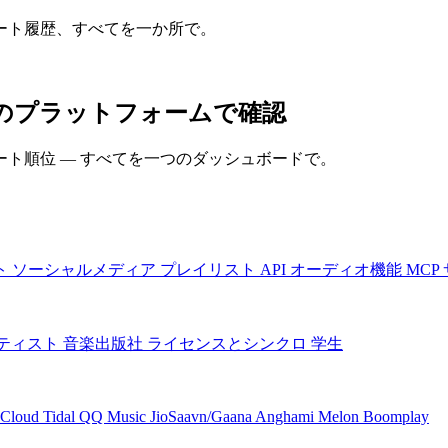
ート履歴、すべてを一か所で。
すべてのプラットフォームで確認
ト順位 — すべてを一つのダッシュボードで。
ト
ソーシャルメディア
プレイリスト
API
オーディオ機能
MCP
ティスト
音楽出版社
ライセンスとシンクロ
学生
Cloud
Tidal
QQ Music
JioSaavn/Gaana
Anghami
Melon
Boomplay