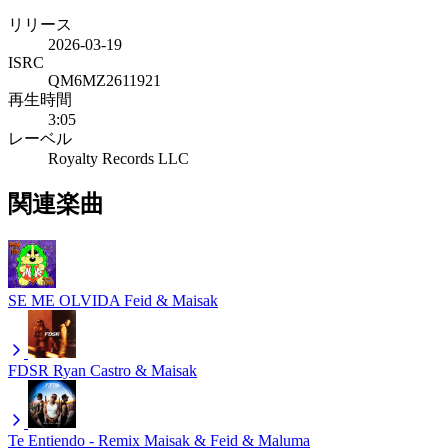
リリース
2026-03-19
ISRC
QM6MZ2611921
再生時間
3:05
レーベル
Royalty Records LLC
関連楽曲
SE ME OLVIDA
Feid & Maisak
FDSR
Ryan Castro & Maisak
Te Entiendo - Remix
Maisak & Feid & Maluma