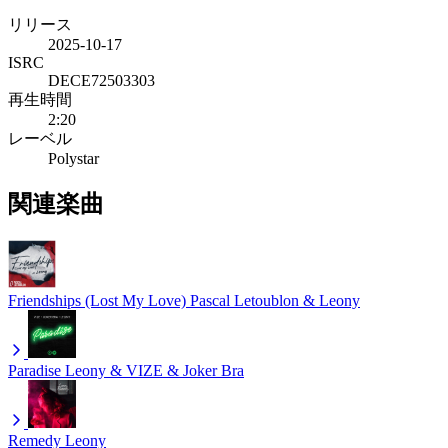
リリース
2025-10-17
ISRC
DECE72503303
再生時間
2:20
レーベル
Polystar
関連楽曲
Friendships (Lost My Love)
Pascal Letoublon & Leony
Paradise
Leony & VIZE & Joker Bra
Remedy
Leony