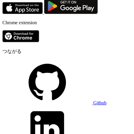
Chrome extension
つながる
Github