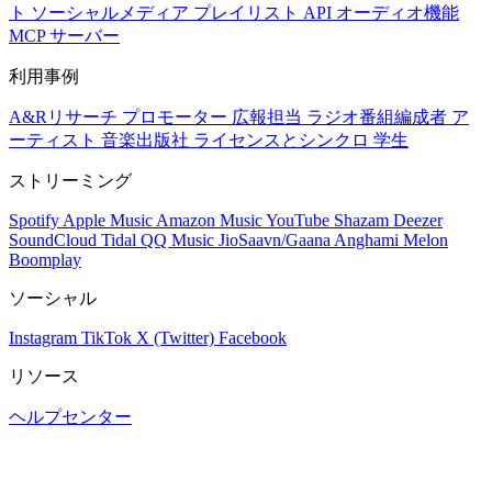
ト
ソーシャルメディア
プレイリスト
API
オーディオ機能
MCP サーバー
利用事例
A&Rリサーチ
プロモーター
広報担当
ラジオ番組編成者
ア
ーティスト
音楽出版社
ライセンスとシンクロ
学生
ストリーミング
Spotify
Apple Music
Amazon Music
YouTube
Shazam
Deezer
SoundCloud
Tidal
QQ Music
JioSaavn/Gaana
Anghami
Melon
Boomplay
ソーシャル
Instagram
TikTok
X (Twitter)
Facebook
リソース
ヘルプセンター