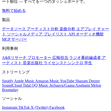
ート順位 — すべてを一つのダッシュボードで。
無料で始める
製品
データソース
アーティスト分析
楽曲分析
エアプレイ
チャー
ト
ソーシャルメディア
プレイリスト
API
オーディオ機能
MCP サーバー
利用事例
A&Rリサーチ
プロモーター
広報担当
ラジオ番組編成者
ア
ーティスト
音楽出版社
ライセンスとシンクロ
学生
ストリーミング
Spotify
Apple Music
Amazon Music
YouTube
Shazam
Deezer
SoundCloud
Tidal
QQ Music
JioSaavn/Gaana
Anghami
Melon
Boomplay
ソーシャル
Instagram
TikTok
X (Twitter)
Facebook