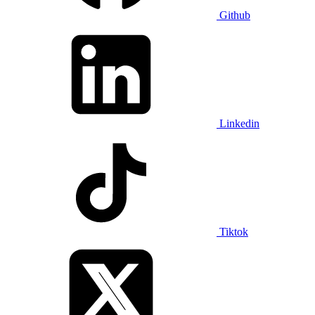
Github
Linkedin
Tiktok