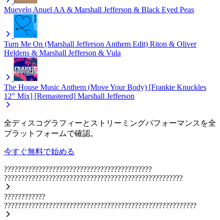
Muevelo
Anuel AA & Marshall Jefferson & Black Eyed Peas
Turn Me On (Marshall Jefferson Anthem Edit)
Riton & Oliver
Heldens & Marshall Jefferson & Vula
The House Music Anthem (Move Your Body) [Frankie Knuckles
12" Mix] [Remastered]
Marshall Jefferson
全ディスコグラフィーとストリーミングパフォーマンスを全
プラットフォームで確認。
今すぐ無料で始める
???????????????????????????????????????????
????????????????????????????????????????????????????
????????????
????????????????????????????????????????????????????????