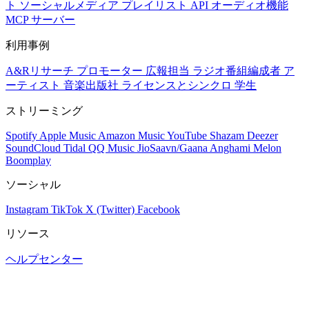
ト
ソーシャルメディア
プレイリスト
API
オーディオ機能
MCP サーバー
利用事例
A&Rリサーチ
プロモーター
広報担当
ラジオ番組編成者
ア
ーティスト
音楽出版社
ライセンスとシンクロ
学生
ストリーミング
Spotify
Apple Music
Amazon Music
YouTube
Shazam
Deezer
SoundCloud
Tidal
QQ Music
JioSaavn/Gaana
Anghami
Melon
Boomplay
ソーシャル
Instagram
TikTok
X (Twitter)
Facebook
リソース
ヘルプセンター