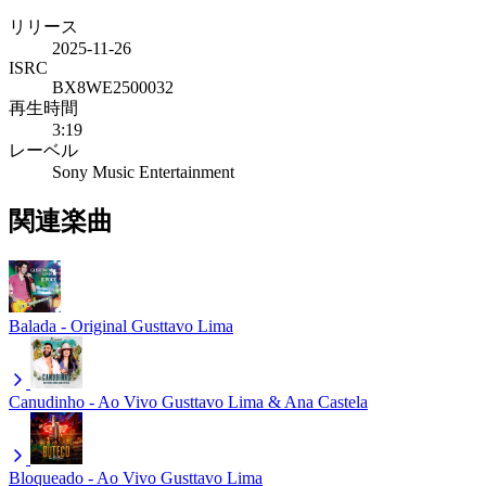
リリース
2025-11-26
ISRC
BX8WE2500032
再生時間
3:19
レーベル
Sony Music Entertainment
関連楽曲
Balada - Original
Gusttavo Lima
Canudinho - Ao Vivo
Gusttavo Lima & Ana Castela
Bloqueado - Ao Vivo
Gusttavo Lima