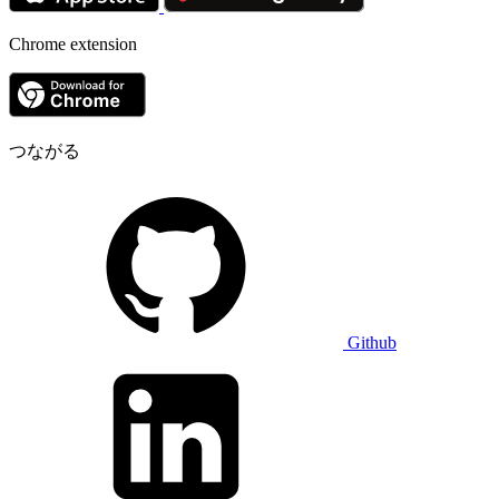
Chrome extension
つながる
Github