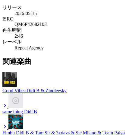
リリース
2026-05-15
ISRC
QM6P42682103
再生時間
2:46
レーベル
Repeat Agency
関連楽曲
Good Vibes
Didi B & Zinoleesky
same thing
Didi B
Fimbu
Didi B & Tam Sir & 3xdavs & Ste Milano & Team Paiya