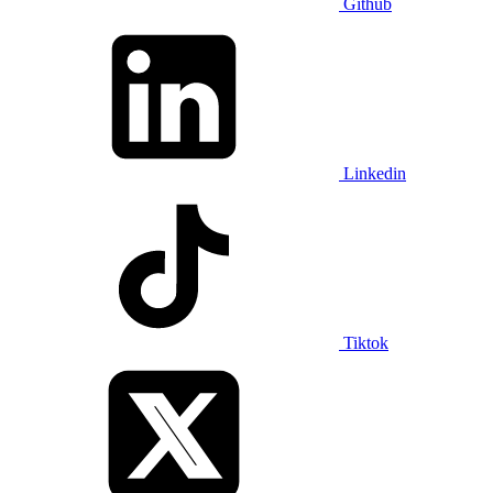
Github
Linkedin
Tiktok