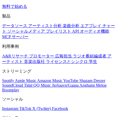
無料で始める
製品
データソース
アーティスト分析
楽曲分析
エアプレイ
チャー
ト
ソーシャルメディア
プレイリスト
API
オーディオ機能
MCP サーバー
利用事例
A&Rリサーチ
プロモーター
広報担当
ラジオ番組編成者
ア
ーティスト
音楽出版社
ライセンスとシンクロ
学生
ストリーミング
Spotify
Apple Music
Amazon Music
YouTube
Shazam
Deezer
SoundCloud
Tidal
QQ Music
JioSaavn/Gaana
Anghami
Melon
Boomplay
ソーシャル
Instagram
TikTok
X (Twitter)
Facebook