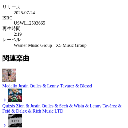
リリース
2025-07-24
ISRC
USWL12503665
再生時間
2:19
レーベル
Warner Music Group - X5 Music Group
関連楽曲
Medallo
Justin Quiles & Lenny Tavárez & Blessd
Quizás
Zion & Justin Quiles & Sech & Wisin & Lenny Tavárez &
Feid & Dalex & Rich Music LTD