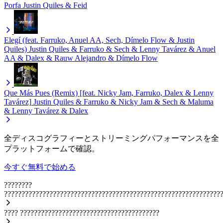
Porfa
Justin Quiles & Feid
Elegí (feat. Farruko, Anuel AA, Sech, Dímelo Flow & Justin
Quiles)
Justin Quiles & Farruko & Sech & Lenny Tavárez & Anuel
AA & Dalex & Rauw Alejandro & Dímelo Flow
Que Más Pues (Remix) [feat. Nicky Jam, Farruko, Dalex & Lenny
Tavárez]
Justin Quiles & Farruko & Nicky Jam & Sech & Maluma
& Lenny Tavárez & Dalex
全ディスコグラフィーとストリーミングパフォーマンスを全
プラットフォームで確認。
今すぐ無料で始める
????????
??????????????????????????????????????????????????????????????
????
????????????????????????????????????????