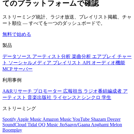
てのプラットフォームで確認
ストリーミング統計、ラジオ放送、プレイリスト掲載、チャ
ート順位 — すべてを一つのダッシュボードで。
無料で始める
製品
データソース
アーティスト分析
楽曲分析
エアプレイ
チャー
ト
ソーシャルメディア
プレイリスト
API
オーディオ機能
MCP サーバー
利用事例
A&Rリサーチ
プロモーター
広報担当
ラジオ番組編成者
ア
ーティスト
音楽出版社
ライセンスとシンクロ
学生
ストリーミング
Spotify
Apple Music
Amazon Music
YouTube
Shazam
Deezer
SoundCloud
Tidal
QQ Music
JioSaavn/Gaana
Anghami
Melon
Boomplay