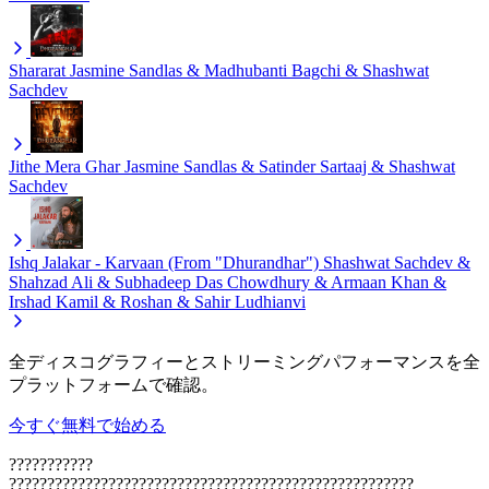
Shararat
Jasmine Sandlas & Madhubanti Bagchi & Shashwat
Sachdev
Jithe Mera Ghar
Jasmine Sandlas & Satinder Sartaaj & Shashwat
Sachdev
Ishq Jalakar - Karvaan (From "Dhurandhar")
Shashwat Sachdev &
Shahzad Ali & Subhadeep Das Chowdhury & Armaan Khan &
Irshad Kamil & Roshan & Sahir Ludhianvi
全ディスコグラフィーとストリーミングパフォーマンスを全
プラットフォームで確認。
今すぐ無料で始める
???????????
?????????????????????????????????????????????????????