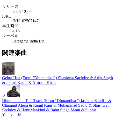
リリース
2025-12-05
ISRC
INH102507147
再生時間
4:13
レーベル
Saregama India Ltd
関連楽曲
Gehra Hua (From "Dhurandhar")
Shashwat Sachdev & Arijit Singh
& Irshad Kamil & Armaan Khan
Dhurandhar - Title Track (From "Dhurandhar")
Jasmine Sandlas &
Charanjit Ahuja & Ranjit Kaur & Muhammad Sadiq & Shashwat
Sachdev & HanuMankind & Babu Singh Maan & Sudhir
Yaduvanshi