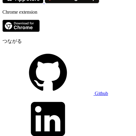
Chrome extension
つながる
Github