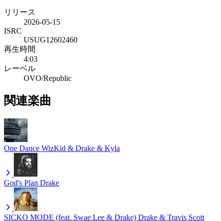
リリース
2026-05-15
ISRC
USUG12602460
再生時間
4:03
レーベル
OVO/Republic
関連楽曲
One Dance
WizKid & Drake & Kyla
God's Plan
Drake
SICKO MODE (feat. Swae Lee & Drake)
Drake & Travis Scott