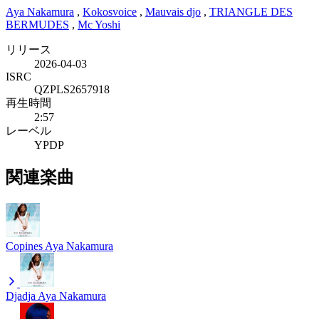
Aya Nakamura
,
Kokosvoice
,
Mauvais djo
,
TRIANGLE DES
BERMUDES
,
Mc Yoshi
リリース
2026-04-03
ISRC
QZPLS2657918
再生時間
2:57
レーベル
YPDP
関連楽曲
Copines
Aya Nakamura
Djadja
Aya Nakamura