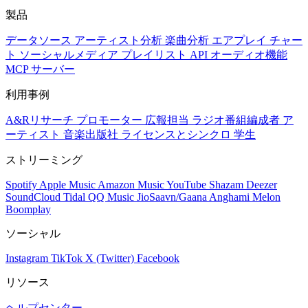
製品
データソース
アーティスト分析
楽曲分析
エアプレイ
チャー
ト
ソーシャルメディア
プレイリスト
API
オーディオ機能
MCP サーバー
利用事例
A&Rリサーチ
プロモーター
広報担当
ラジオ番組編成者
ア
ーティスト
音楽出版社
ライセンスとシンクロ
学生
ストリーミング
Spotify
Apple Music
Amazon Music
YouTube
Shazam
Deezer
SoundCloud
Tidal
QQ Music
JioSaavn/Gaana
Anghami
Melon
Boomplay
ソーシャル
Instagram
TikTok
X (Twitter)
Facebook
リソース
ヘルプセンター