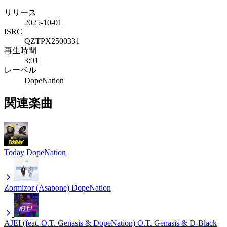
リリース
2025-10-01
ISRC
QZTPX2500331
再生時間
3:01
レーベル
DopeNation
関連楽曲
Today
DopeNation
Zormizor (Asabone)
DopeNation
AJEI (feat. O.T. Genasis & DopeNation)
O.T. Genasis & D-Black