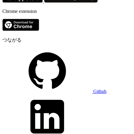
Chrome extension
つながる
Github