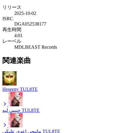
リリース
2025-10-02
ISRC
DGA052538177
再生時間
4:01
レーベル
MDLBEAST Records
関連楽曲
Heseeny
TUL8TE
حبيبي ليه
TUL8TE
ماتيجي اعدي عليكي
TUL8TE