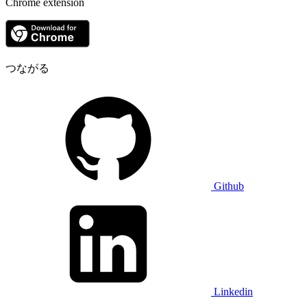
Chrome extension
つながる
Github
Linkedin