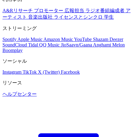
A&Rリサーチ
プロモーター
広報担当
ラジオ番組編成者
ア
ーティスト
音楽出版社
ライセンスとシンクロ
学生
ストリーミング
Spotify
Apple Music
Amazon Music
YouTube
Shazam
Deezer
SoundCloud
Tidal
QQ Music
JioSaavn/Gaana
Anghami
Melon
Boomplay
ソーシャル
Instagram
TikTok
X (Twitter)
Facebook
リソース
ヘルプセンター