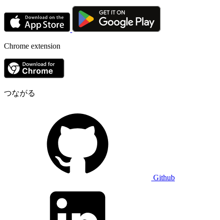
Chrome extension
つながる
Github