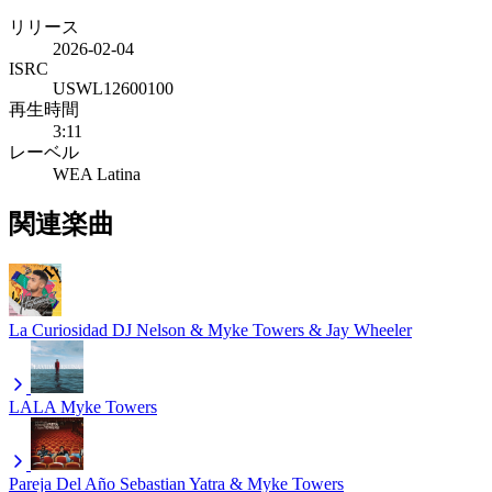
リリース
2026-02-04
ISRC
USWL12600100
再生時間
3:11
レーベル
WEA Latina
関連楽曲
La Curiosidad
DJ Nelson & Myke Towers & Jay Wheeler
LALA
Myke Towers
Pareja Del Año
Sebastian Yatra & Myke Towers