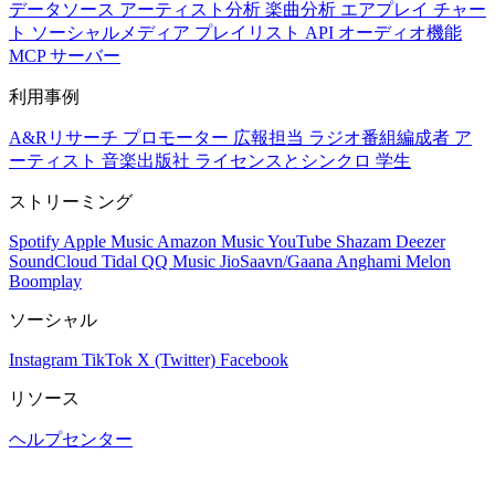
データソース
アーティスト分析
楽曲分析
エアプレイ
チャー
ト
ソーシャルメディア
プレイリスト
API
オーディオ機能
MCP サーバー
利用事例
A&Rリサーチ
プロモーター
広報担当
ラジオ番組編成者
ア
ーティスト
音楽出版社
ライセンスとシンクロ
学生
ストリーミング
Spotify
Apple Music
Amazon Music
YouTube
Shazam
Deezer
SoundCloud
Tidal
QQ Music
JioSaavn/Gaana
Anghami
Melon
Boomplay
ソーシャル
Instagram
TikTok
X (Twitter)
Facebook
リソース
ヘルプセンター