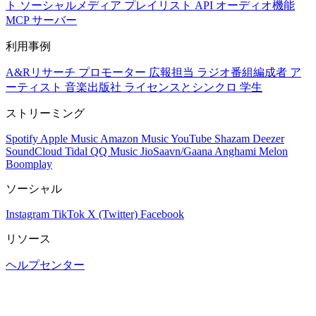
ト
ソーシャルメディア
プレイリスト
API
オーディオ機能
MCP サーバー
利用事例
A&Rリサーチ
プロモーター
広報担当
ラジオ番組編成者
ア
ーティスト
音楽出版社
ライセンスとシンクロ
学生
ストリーミング
Spotify
Apple Music
Amazon Music
YouTube
Shazam
Deezer
SoundCloud
Tidal
QQ Music
JioSaavn/Gaana
Anghami
Melon
Boomplay
ソーシャル
Instagram
TikTok
X (Twitter)
Facebook
リソース
ヘルプセンター