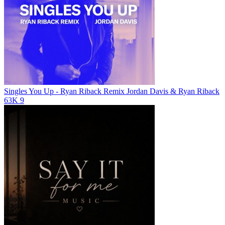
Singles You Up - Ryan Riback Remix
Jordan Davis & Ryan Riback
63K
9