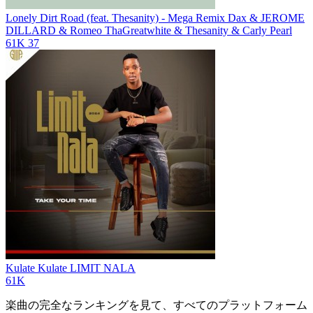
Lonely Dirt Road (feat. Thesanity) - Mega Remix
Dax & JEROME
DILLARD & Romeo ThaGreatwhite & Thesanity & Carly Pearl
61K
37
Kulate Kulate
LIMIT NALA
61K
楽曲の完全なランキングを見て、すべてのプラットフォーム