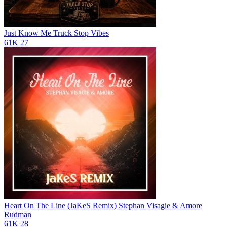
Just Know Me
Truck Stop Vibes
61K
27
Heart On The Line (JaKeS Remix)
Stephan Visagie & Amore
Rudman
61K
28