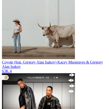
Coyote (feat. Gregory Alan Isakov)
Kacey Musgraves & Gregory
Alan Isakov
63K
4