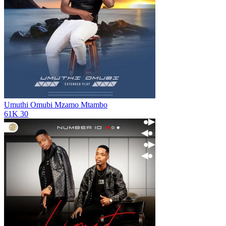
Umuthi Omubi
Mzamo Mtambo
61K
30