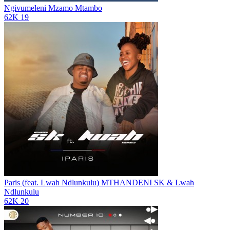
Ngivumeleni
Mzamo Mtambo
62K
19
Paris (feat. Lwah Ndlunkulu)
MTHANDENI SK & Lwah
Ndlunkulu
62K
20