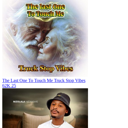
The Last One To Touch Me
Truck Stop Vibes
62K
25