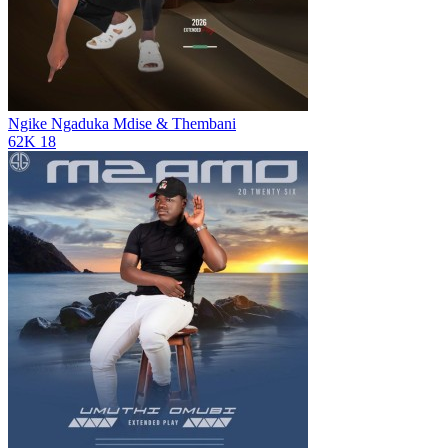
Ngike Ngaduka
Mdise & Thembani
62K
18