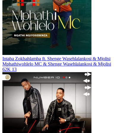
Intaba Zokhahlamba ft. Shenge Wasehlalankosi & Mjolisi
Mphathiwohlelo MC & Shenge Wasehlalankosi & Mjolisi
62K
13