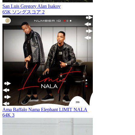
San Luis
Gregory Alan Isakov
65K
ソングスコア
2
Ama Baffalo Nama Elephant
LIMIT NALA
64K
3