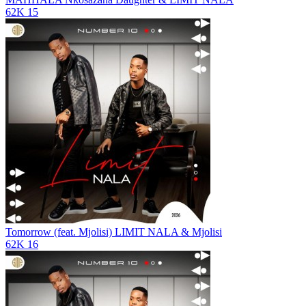
62K
15
Tomorrow (feat. Mjolisi)
LIMIT NALA & Mjolisi
62K
16