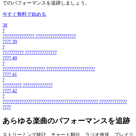
でのパフォーマンスを追跡しましょう。
今すぐ無料で始める
38
?
???????????????
???????????????????
????
39
?
??????????
???????????????
????
40
?
????????????????????
???????????????????????
????
41
?
?????????
??????????????
????
42
?
?????????????????????????????????????????????
?????????????
????
あらゆる楽曲のパフォーマンスを追跡
ストリーミング統計、チャート順位、ラジオ放送、プレイリ