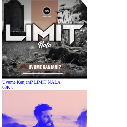
Uvume Kanjani?
LIMIT NALA
63K
8