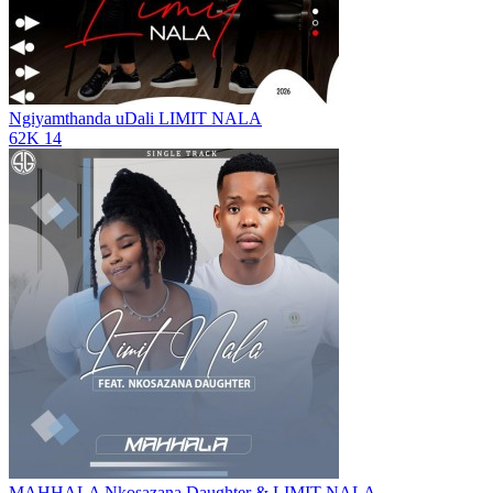
Ngiyamthanda uDali
LIMIT NALA
62K
14
MAHHALA
Nkosazana Daughter & LIMIT NALA