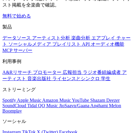
スト掲載を全楽曲で確認。
無料で始める
製品
データソース
アーティスト分析
楽曲分析
エアプレイ
チャー
ト
ソーシャルメディア
プレイリスト
API
オーディオ機能
MCP サーバー
利用事例
A&Rリサーチ
プロモーター
広報担当
ラジオ番組編成者
ア
ーティスト
音楽出版社
ライセンスとシンクロ
学生
ストリーミング
Spotify
Apple Music
Amazon Music
YouTube
Shazam
Deezer
SoundCloud
Tidal
QQ Music
JioSaavn/Gaana
Anghami
Melon
Boomplay
ソーシャル
Instagram
TikTok
X (Twitter)
Facebook