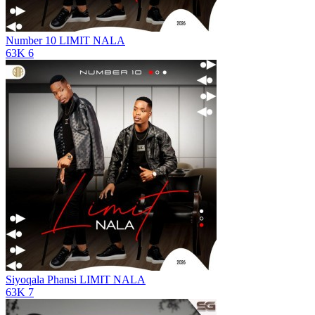
Number 10
LIMIT NALA
63K
6
Siyoqala Phansi
LIMIT NALA
63K
7