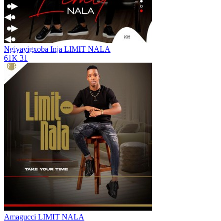
Ngiyayigxoba Inja
LIMIT NALA
61K
31
Amagucci
LIMIT NALA