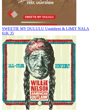
SWEETIE MY DULULU
Ugatsheni & LIMIT NALA
61K
35