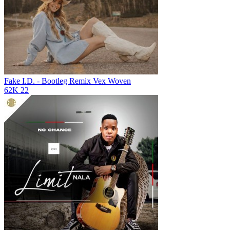
Fake I.D. - Bootleg Remix
Vex Woven
62K
22