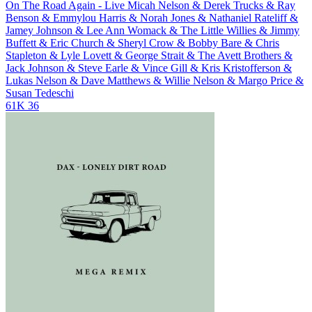
On The Road Again - Live
Micah Nelson & Derek Trucks & Ray
Benson & Emmylou Harris & Norah Jones & Nathaniel Rateliff &
Jamey Johnson & Lee Ann Womack & The Little Willies & Jimmy
Buffett & Eric Church & Sheryl Crow & Bobby Bare & Chris
Stapleton & Lyle Lovett & George Strait & The Avett Brothers &
Jack Johnson & Steve Earle & Vince Gill & Kris Kristofferson &
Lukas Nelson & Dave Matthews & Willie Nelson & Margo Price &
Susan Tedeschi
61K
36