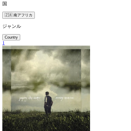
国
🇿🇦 南アフリカ
ジャンル
Country
1