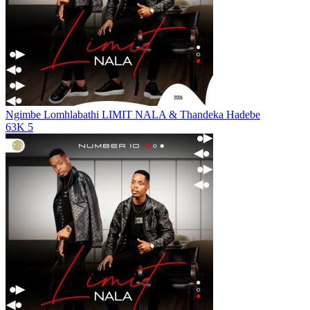
Ngimbe Lomhlabathi
LIMIT NALA & Thandeka Hadebe
63K
5