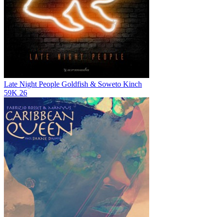
Late Night People
Goldfish & Soweto Kinch
59K
26