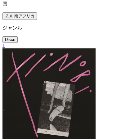
国
🇿🇦 南アフリカ
ジャンル
Disco
1