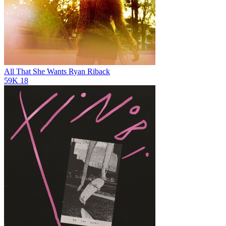
All That She Wants
Ryan Riback
59K
18