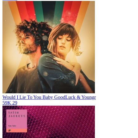
Would I Lie To You Baby
GoodLuck & Youngr
59K
29