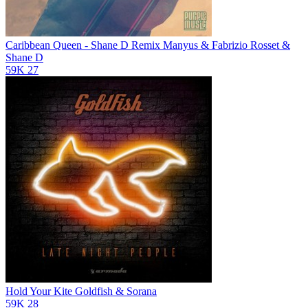
Caribbean Queen - Shane D Remix
Manyus & Fabrizio Rosset &
Shane D
59K
27
Hold Your Kite
Goldfish & Sorana
59K
28