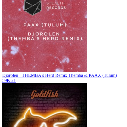
Djorolen - THEMBA's Herd Remix
Themba & PAAX (Tulum)
59K
21