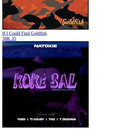
If I Could Find
Goldfish
58K
35