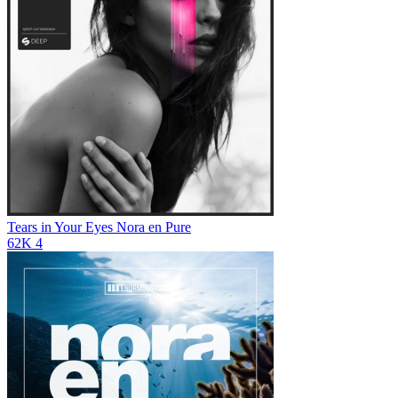
Tears in Your Eyes
Nora en Pure
62K
4