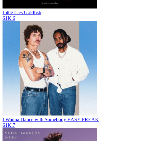
Little Lies
Goldfish
61K
6
I Wanna Dance with Somebody
EASY FREAK
61K
7