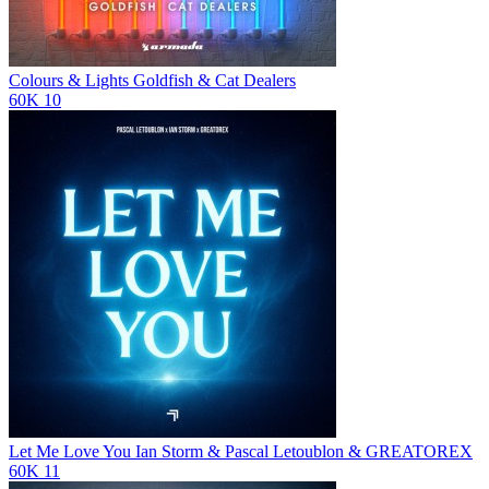
Colours & Lights
Goldfish & Cat Dealers
60K
10
Let Me Love You
Ian Storm & Pascal Letoublon & GREATOREX
60K
11