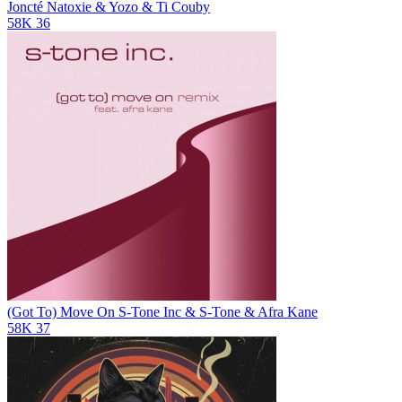
Joncté
Natoxie & Yozo & Ti Couby
58K
36
(Got To) Move On
S-Tone Inc & S-Tone & Afra Kane
58K
37