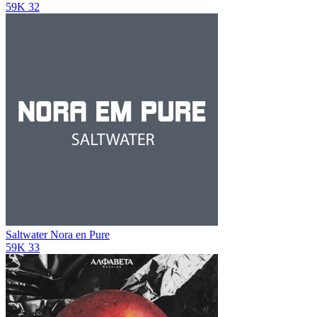
59K
32
Saltwater
Nora en Pure
59K
33