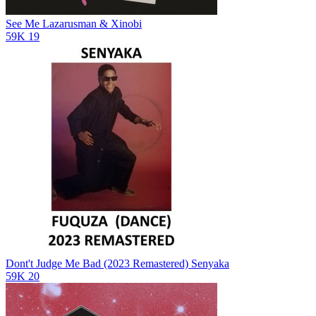
See Me
Lazarusman & Xinobi
59K
19
Dont't Judge Me Bad (2023 Remastered)
Senyaka
59K
20