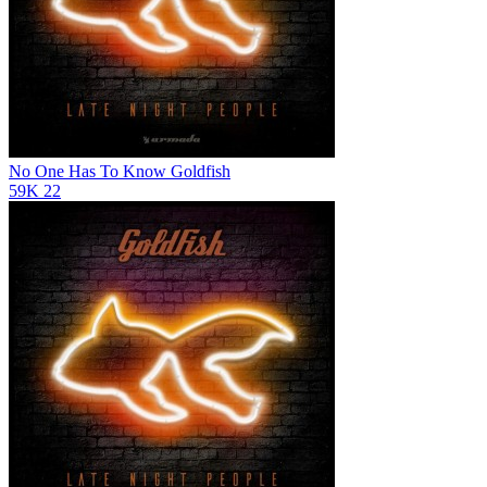
No One Has To Know
Goldfish
59K
22