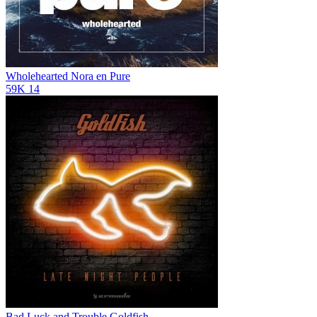
Wholehearted
Nora en Pure
59K
14
Bad Luck and Trouble
Goldfish