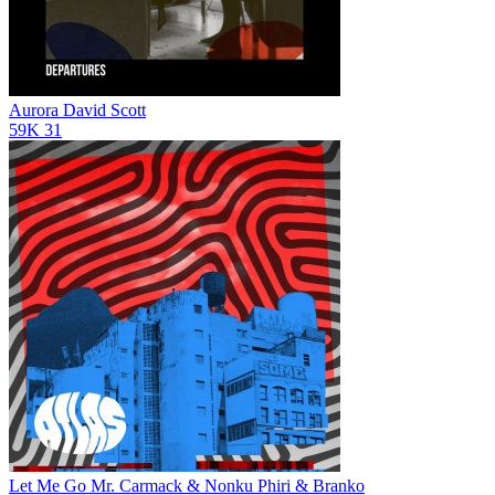
Aurora
David Scott
59K
31
Let Me Go
Mr. Carmack & Nonku Phiri & Branko