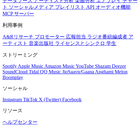
データソース
アーティスト分析
楽曲分析
エアプレイ
チャー
ト
ソーシャルメディア
プレイリスト
API
オーディオ機能
MCP サーバー
利用事例
A&Rリサーチ
プロモーター
広報担当
ラジオ番組編成者
ア
ーティスト
音楽出版社
ライセンスとシンクロ
学生
ストリーミング
Spotify
Apple Music
Amazon Music
YouTube
Shazam
Deezer
SoundCloud
Tidal
QQ Music
JioSaavn/Gaana
Anghami
Melon
Boomplay
ソーシャル
Instagram
TikTok
X (Twitter)
Facebook
リソース
ヘルプセンター