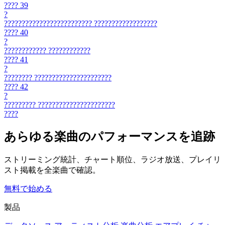
????
39
?
?????????????????????????
??????????????????
????
40
?
????????????
????????????
????
41
?
????????
??????????????????????
????
42
?
?????????
??????????????????????
????
あらゆる楽曲のパフォーマンスを追跡
ストリーミング統計、チャート順位、ラジオ放送、プレイリ
スト掲載を全楽曲で確認。
無料で始める
製品