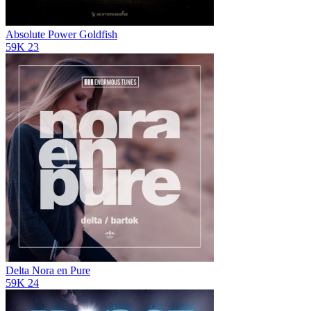
Absolute Power
Goldfish
59K
23
Delta
Nora en Pure
59K
24