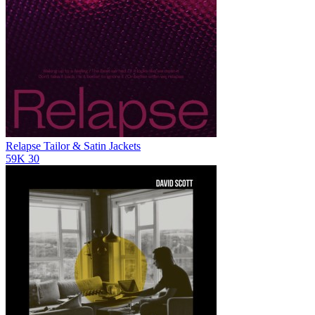
Relapse
Tailor & Satin Jackets
59K
30