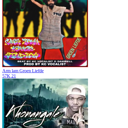
Arm lam
Groen Liefde
57K
21