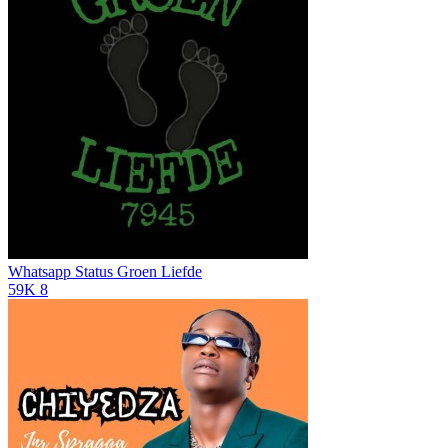
Whatsapp Status
Groen Liefde
59K
8