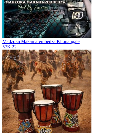
Madzoka Makamarembedza
Khonangale
57K
22