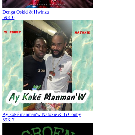
Denga
Oskid & Hwinza
59K
6
Ay koké manman'w
Natoxie & Ti Couby
59K
7