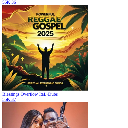
55K
36
Blessings Overflow
ItaL-Dubs
55K
37