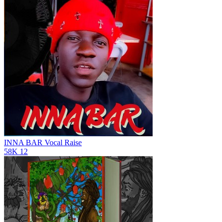
INNA BAR
Vocal Raise
58K
12