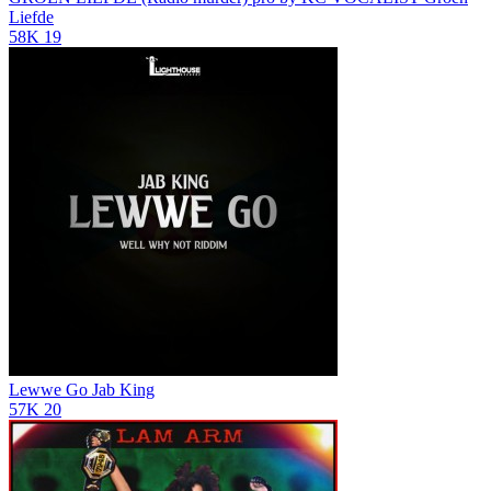
Liefde
58K
19
Lewwe Go
Jab King
57K
20