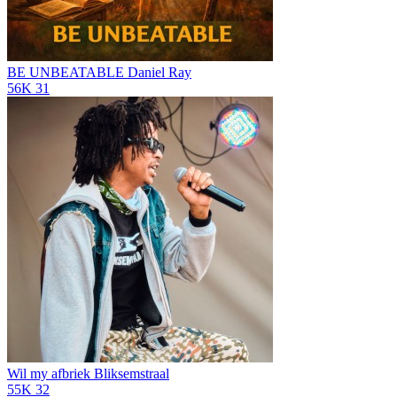
BE UNBEATABLE
Daniel Ray
56K
31
Wil my afbriek
Bliksemstraal
55K
32