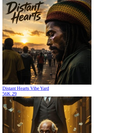
Distant Hearts
Vibe Yard
56K
29