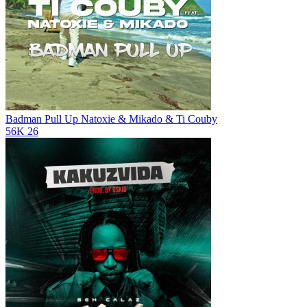
Badman Pull Up
Natoxie & Mikado & Ti Couby
56K
26