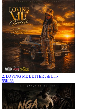
2. LOVING ME BETTER
Jah Link
55K
33