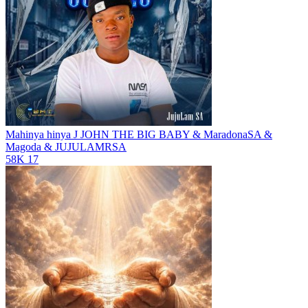
Mahinya hinya
J JOHN THE BIG BABY & MaradonaSA &
Magoda & JUJULAMRSA
58K
17