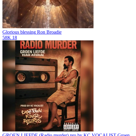
Glorious blessing
Ron Broadie
58K
18
GROEN LIEFDE (Radio murder) pro by KC VOCALIST
Groen