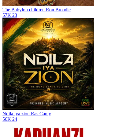
The Babylon children
Ron Broadie
57K
23
Ndila iya zion
Ras Canly
56K
24