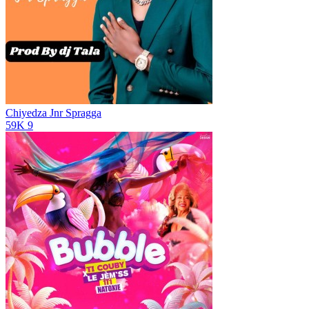
Chiyedza
Jnr Spragga
59K
9