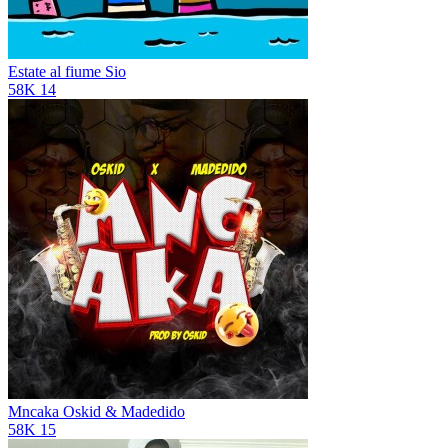
Estate al fiume
Sio
58K
14
Mncaka
Oskid & Madedido
58K
15