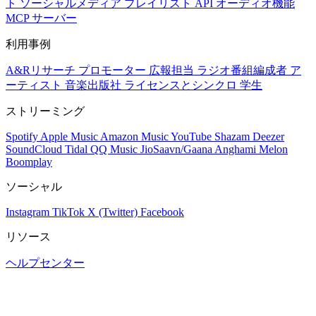
ト
ソーシャルメディア
プレイリスト
API
オーディオ機能
MCP サーバー
利用事例
A&Rリサーチ
プロモーター
広報担当
ラジオ番組編成者
ア
ーティスト
音楽出版社
ライセンスとシンクロ
学生
ストリーミング
Spotify
Apple Music
Amazon Music
YouTube
Shazam
Deezer
SoundCloud
Tidal
QQ Music
JioSaavn/Gaana
Anghami
Melon
Boomplay
ソーシャル
Instagram
TikTok
X (Twitter)
Facebook
リソース
ヘルプセンター