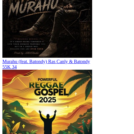
Murahu (feat. Batondy)
Ras Canly & Batondy
55K
34