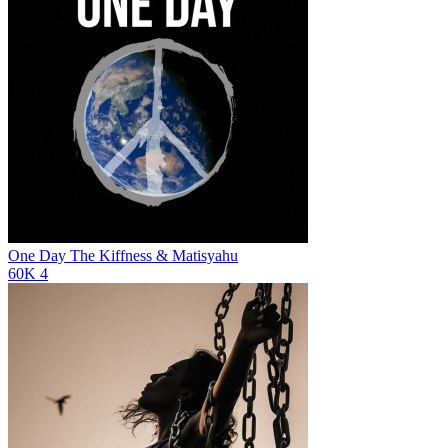
One Day
The Kiffness & Matisyahu
60K
4