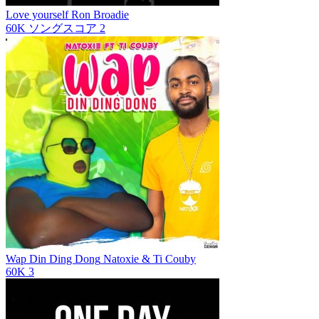
Love yourself
Ron Broadie
60K
ソングスコア
2
Wap Din Ding Dong
Natoxie & Ti Couby
60K
3