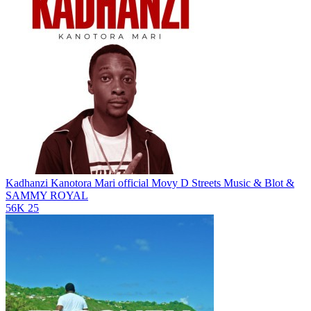
Kadhanzi Kanotora Mari
official Movy D Streets Music & Blot &
SAMMY ROYAL
56K
25