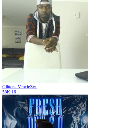
Glitters.
VencieZw.
58K
16