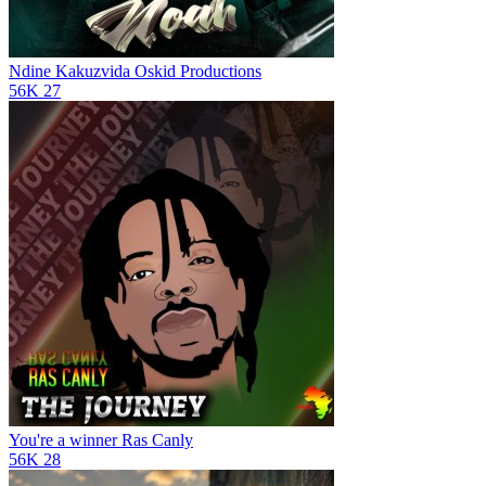
Ndine Kakuzvida
Oskid Productions
56K
27
You're a winner
Ras Canly
56K
28