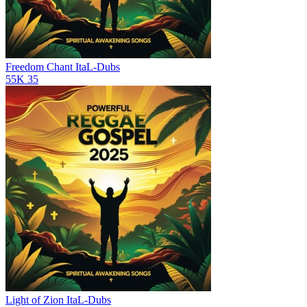
Freedom Chant
ItaL-Dubs
55K
35
Light of Zion
ItaL-Dubs