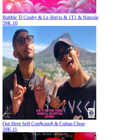
Bubble
Ti Couby & Le Jèm'ss & 1T1 & Natoxie
59K
10
Out Here
Self Con$ciou$ & Cuban Chop
59K
11