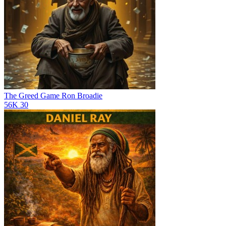
The Greed Game
Ron Broadie
56K
30