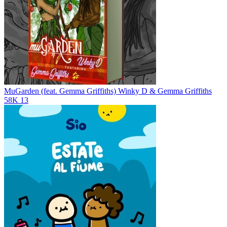
MuGarden (feat. Gemma Griffiths)
Winky D & Gemma Griffiths
58K
13