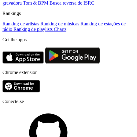
gravadora
Tom & BPM
Busca reversa de ISRC
Rankings
Ranking de artistas
Ranking de músicas
Ranking de estações de
rádio
Ranking de playlists
Charts
Get the apps
Chrome extension
Conecte-se