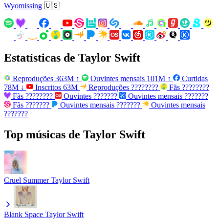
Wyomissing
🇺🇸
Estatísticas de Taylor Swift
Reproduções
363M
↑
Ouvintes mensais
101M
↑
Curtidas
78M
↓
Inscritos
63M
Reproduções
????????
Fãs
????????
Fãs
????????
Ouvintes
???????
Ouvintes mensais
???????
Fãs
???????
Ouvintes mensais
???????
Ouvintes mensais
???????
Top músicas de Taylor Swift
Cruel Summer
Taylor Swift
Blank Space
Taylor Swift