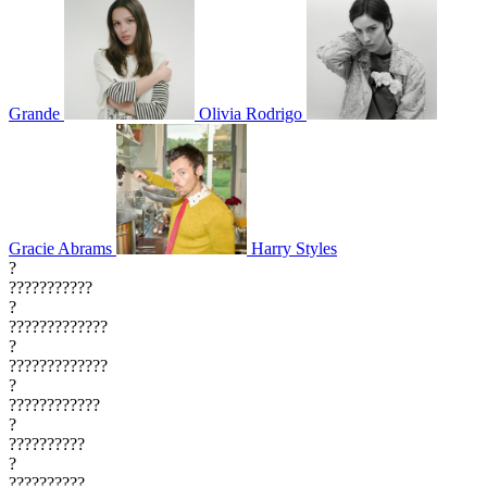
Grande
Olivia Rodrigo
Gracie Abrams
Harry Styles
?
???????????
?
?????????????
?
?????????????
?
????????????
?
??????????
?
??????????