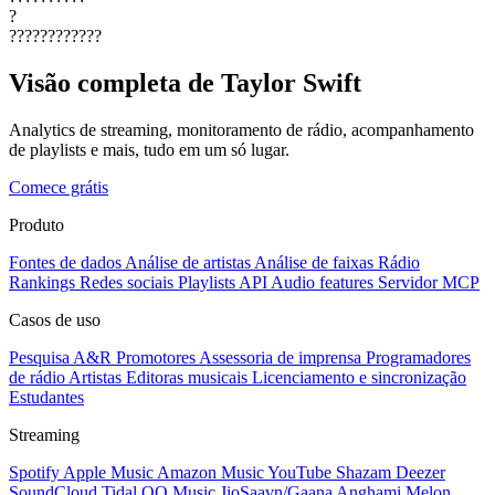
?
????????????
Visão completa de Taylor Swift
Analytics de streaming, monitoramento de rádio, acompanhamento
de playlists e mais, tudo em um só lugar.
Comece grátis
Produto
Fontes de dados
Análise de artistas
Análise de faixas
Rádio
Rankings
Redes sociais
Playlists
API
Audio features
Servidor MCP
Casos de uso
Pesquisa A&R
Promotores
Assessoria de imprensa
Programadores
de rádio
Artistas
Editoras musicais
Licenciamento e sincronização
Estudantes
Streaming
Spotify
Apple Music
Amazon Music
YouTube
Shazam
Deezer
SoundCloud
Tidal
QQ Music
JioSaavn/Gaana
Anghami
Melon