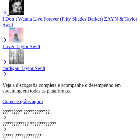
I Don’t Wanna Live Forever (Fifty Shades Darker)
ZAYN & Taylor
Swift
Lover
Taylor Swift
cardigan
Taylor Swift
Veja a discografia completa e acompanhe o desempenho em
streaming em todas as plataformas.
Comece grátis agora
?????????
????????????
????????????
????????????
?????
????????????