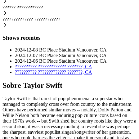
??????
????????????
??????????????
????????????
Shows recentes
2024-12-08
BC Place Stadium
Vancouver, CA
2024-12-07
BC Place Stadium
Vancouver, CA
2024-12-06
BC Place Stadium
Vancouver, CA
??????????
?????????????
???????, CA
??????????
?????????????
???????, CA
Sobre Taylor Swift
Taylor Swift is that rarest of pop phenomena: a superstar who
managed to completely cross over from country to the mainstream.
Others have performed similar moves -- notably, Dolly Parton and
Willie Nelson both became enduring pop culture icons based on
their 1970s work -- but Swift shed her country roots like they were a
second skin; it was a necessary molting to reveal she was perhaps
the sharpest, savviest populist singer/songwriter of her generation,
one who could harness the zeitgeist, make it personal and, just as