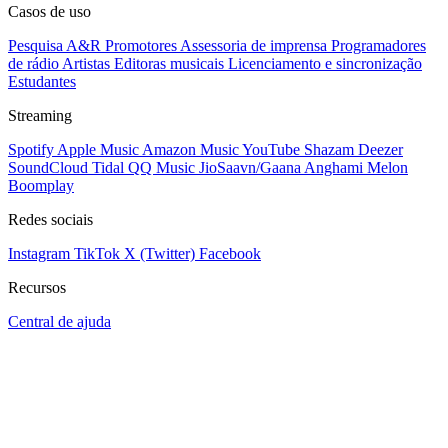
Casos de uso
Pesquisa A&R
Promotores
Assessoria de imprensa
Programadores
de rádio
Artistas
Editoras musicais
Licenciamento e sincronização
Estudantes
Streaming
Spotify
Apple Music
Amazon Music
YouTube
Shazam
Deezer
SoundCloud
Tidal
QQ Music
JioSaavn/Gaana
Anghami
Melon
Boomplay
Redes sociais
Instagram
TikTok
X (Twitter)
Facebook
Recursos
Central de ajuda