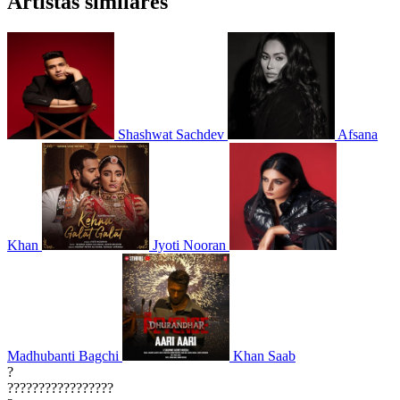
Artistas similares
Shashwat Sachdev
Afsana
Khan
Jyoti Nooran
Madhubanti Bagchi
Khan Saab
?
?????????????????