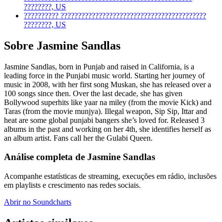
????????, US
??????????
??????????????????????????????????????????
????????, US
Sobre Jasmine Sandlas
Jasmine Sandlas, born in Punjab and raised in California, is a
leading force in the Punjabi music world. Starting her journey of
music in 2008, with her first song Muskan, she has released over a
100 songs since then. Over the last decade, she has given
Bollywood superhits like yaar na miley (from the movie Kick) and
Taras (from the movie munjya). Illegal weapon, Sip Sip, Ittar and
heat are some global punjabi bangers she’s loved for. Released 3
albums in the past and working on her 4th, she identifies herself as
an album artist. Fans call her the Gulabi Queen.
Análise completa de Jasmine Sandlas
Acompanhe estatísticas de streaming, execuções em rádio, inclusões
em playlists e crescimento nas redes sociais.
Abrir no Soundcharts