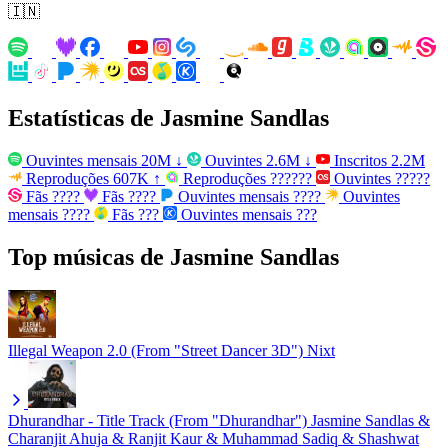
🇮🇳
Estatísticas de Jasmine Sandlas
Ouvintes mensais
20M
↓
Ouvintes
2.6M
↓
Inscritos
2.2M
Reproduções
607K
↑
Reproduções
??????
Ouvintes
?????
Fãs
????
Fãs
????
Ouvintes mensais
????
Ouvintes
mensais
????
Fãs
???
Ouvintes mensais
???
Top músicas de Jasmine Sandlas
Illegal Weapon 2.0 (From "Street Dancer 3D")
Nixt
Dhurandhar - Title Track (From "Dhurandhar")
Jasmine Sandlas &
Charanjit Ahuja & Ranjit Kaur & Muhammad Sadiq & Shashwat