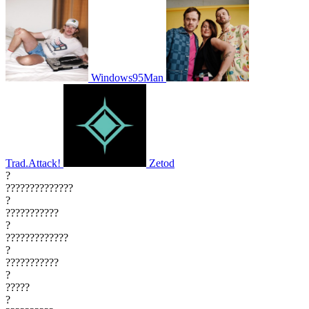
Windows95Man
Trad.Attack!
Zetod
?
??????????????
?
???????????
?
?????????????
?
???????????
?
?????
?