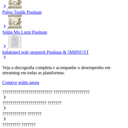
Puhja Tuulik
Puuluup
Süüta Mu Lumi
Puuluup
külakiigel pole stopperit
Puuluup & 5MIINUST
Veja a discografia completa e acompanhe o desempenho em
streaming em todas as plataformas.
Comece grátis agora
?????????????????????????
??????????????????
??????????????????????
???????
????????????
???????
?????????
???????