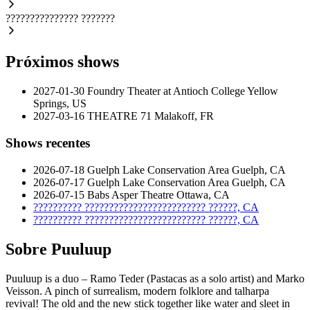
???????????????
???????
Próximos shows
2027-01-30
Foundry Theater at Antioch College
Yellow
Springs, US
2027-03-16
THEATRE 71
Malakoff, FR
Shows recentes
2026-07-18
Guelph Lake Conservation Area
Guelph, CA
2026-07-17
Guelph Lake Conservation Area
Guelph, CA
2026-07-15
Babs Asper Theatre
Ottawa, CA
??????????
?????????????????????????
??????, CA
??????????
?????????????????????????
??????, CA
Sobre Puuluup
Puuluup is a duo – Ramo Teder (Pastacas as a solo artist) and Marko
Veisson. A pinch of surrealism, modern folklore and talharpa
revival! The old and the new stick together like water and sleet in