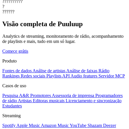
??????????
?
??????
Visão completa de Puuluup
Analytics de streaming, monitoramento de rádio, acompanhamento
de playlists e mais, tudo em um só lugar.
Comece grátis
Produto
Fontes de dados
Análise de artistas
Análise de faixas
Rádio
Rankings
Redes sociais
Playlists
API
Audio features
Servidor MCP
Casos de uso
Pesquisa A&R
Promotores
Assessoria de imprensa
Programadores
de rádio
Artistas
Editoras musicais
Licenciamento e sincronização
Estudantes
Streaming
Spotify
Apple Music
Amazon Music
YouTube
Shazam
Deezer