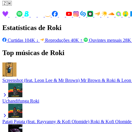
🇿🇼
Estatísticas de Roki
Curtidas
104K
↓
Reproduções
40K
↑
Ouvintes mensais
28
Top músicas de Roki
Screenshot (feat. Leon Lee & Mr Brown)
Mr Brown & Roki & Leon
Uchandifunga
Roki
Patati Patata (feat. Rayvanny & Kofi Olomide)
Roki & Kofi Olomid