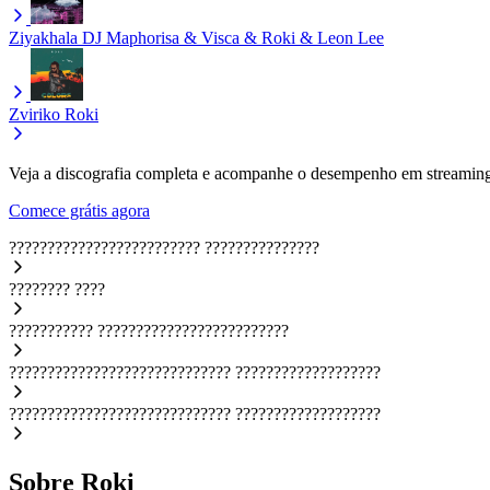
Ziyakhala
DJ Maphorisa & Visca & Roki & Leon Lee
Zviriko
Roki
Veja a discografia completa e acompanhe o desempenho em streaming
Comece grátis agora
?????????????????????????
???????????????
????????
????
???????????
?????????????????????????
?????????????????????????????
???????????????????
?????????????????????????????
???????????????????
Sobre Roki