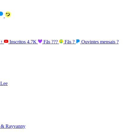
K
↑
Inscritos
4.7K
Fãs
???
Fãs
?
Ouvintes mensais
?
 Lee
e & Rayvanny