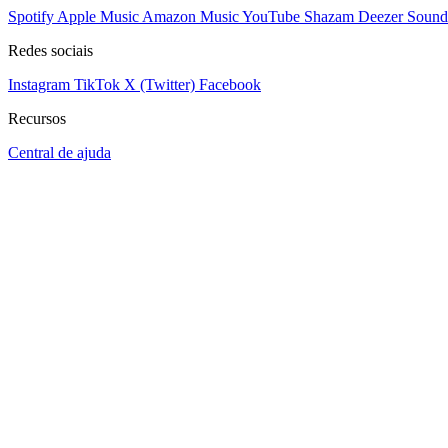
Spotify
Apple Music
Amazon Music
YouTube
Shazam
Deezer
Sound
Redes sociais
Instagram
TikTok
X (Twitter)
Facebook
Recursos
Central de ajuda