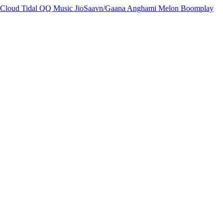
Cloud
Tidal
QQ Music
JioSaavn/Gaana
Anghami
Melon
Boomplay