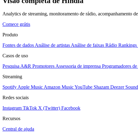
Visão completa de Hindia
Analytics de streaming, monitoramento de rádio, acompanhamento de p
Comece grátis
Produto
Fontes de dados
Análise de artistas
Análise de faixas
Rádio
Rankings
Casos de uso
Pesquisa A&R
Promotores
Assessoria de imprensa
Programadores de 
Streaming
Spotify
Apple Music
Amazon Music
YouTube
Shazam
Deezer
Sound
Redes sociais
Instagram
TikTok
X (Twitter)
Facebook
Recursos
Central de ajuda