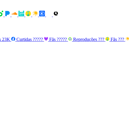
s
23K
Curtidas
?????
Fãs
?????
Reproduções
???
Fãs
???