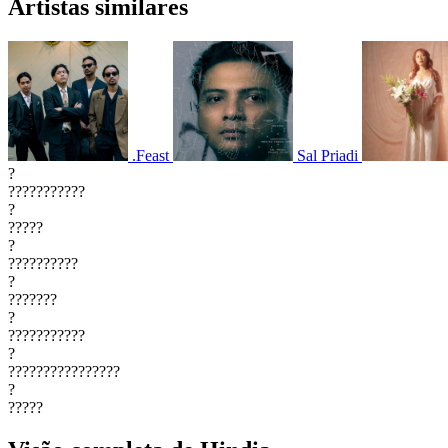
Artistas similares
.Feast
Sal Priadi
?
???????????
?
?????
?
??????????
?
???????
?
???????????
?
????????????????
?
?????