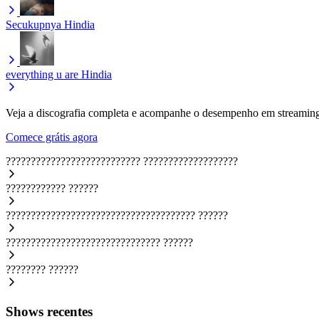
Secukupnya
Hindia
everything u are
Hindia
Veja a discografia completa e acompanhe o desempenho em streaming
Comece grátis agora
???????????????????????????
???????????????????
????????????
??????
??????????????????????????????????????
??????
???????????????????????????????
??????
????????
??????
Shows recentes