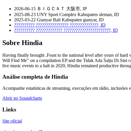
2026-06-15
ＢＩＧＣＡＴ
大阪市, JP
2025-08-23
UNY Sport Complex
Kabupaten sleman, ID
2025-03-22
Gianyar Bali
Kabupaten gianyar, ID
??????????
????????????????
??????????????, ID
??????????
?????????????
???????????????????????, ID
Sobre Hindia
Having finally brought .Feast to the national level after years of ha
Will Find Me" on a compilation EP and the Tidak Ada Salju Di Sini co
live music events to a halt in 2020, Hindia remained productive throu
Análise completa de Hindia
Acompanhe estatísticas de streaming, execuções em rádio, inclusões em
Abrir no Soundcharts
Links
Site oficial