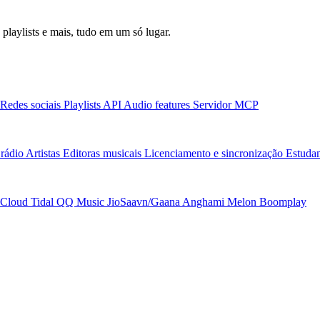
laylists e mais, tudo em um só lugar.
Redes sociais
Playlists
API
Audio features
Servidor MCP
rádio
Artistas
Editoras musicais
Licenciamento e sincronização
Estudan
Cloud
Tidal
QQ Music
JioSaavn/Gaana
Anghami
Melon
Boomplay