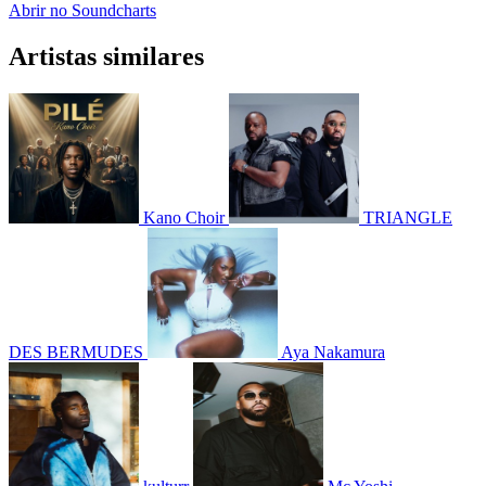
Abrir no Soundcharts
Artistas similares
Kano Choir
TRIANGLE
DES BERMUDES
Aya Nakamura