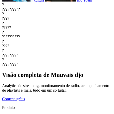
kulturr
Mc Yoshi
?
??????????
?
????
?
?????
?
??????????
?
????
?
?????????
?
?????????
Visão completa de Mauvais djo
Analytics de streaming, monitoramento de rádio, acompanhamento
de playlists e mais, tudo em um só lugar.
Comece grátis
Produto