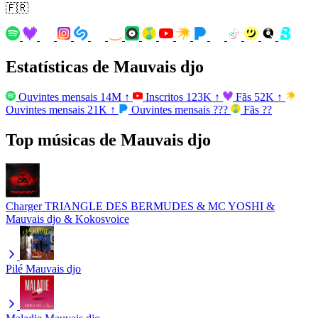
🇫🇷
Estatísticas de Mauvais djo
Ouvintes mensais
14M
↑
Inscritos
123K
↑
Fãs
52K
↑
Ouvintes mensais
21K
↑
Ouvintes mensais
???
Fãs
??
Top músicas de Mauvais djo
Charger
TRIANGLE DES BERMUDES & MC YOSHI &
Mauvais djo & Kokosvoice
Pilé
Mauvais djo