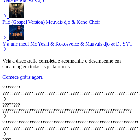
Maladie
Mauvais djo
Pilé (Gospel Version)
Mauvais djo & Kano Choir
Y a une meuf
Mc Yoshi & Kokosvoice & Mauvais djo & DJ SYT
Veja a discografia completa e acompanhe o desempenho em
streaming em todas as plataformas.
Comece grátis agora
????????
??????????????????????????????????????????????????????????????
????????
???????????????????????????????????????????????????????????
??????????????????????????????????????????????????????????????
??????????????????????????????????????????????????????????????