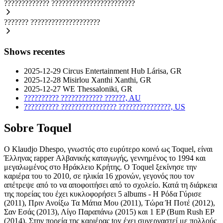
?????????????
????????????????????????
???????
????????????????????
Shows recentes
2025-12-29
Circus Entertainment Hub
Lárisa, GR
2025-12-28
Misirlou Xanthi
Xanthi, GR
2025-12-27
WE
Thessaloniki, GR
??????????
????????????
??????, AU
??????????
????????????????
???????????????, US
Sobre Toquel
Ο Klaudjo Dhespo, γνωστός στο ευρύτερο κοινό ως Toquel, είναι
Έλληνας rapper Αλβανικής καταγωγής, γεννημένος το 1994 και
μεγαλωμένος στο Ηράκλειο Κρήτης. Ο Toquel ξεκίνησε την
καριέρα του το 2010, σε ηλικία 16 χρονών, γεγονός που τον
απέτρεψε από το να αποφοιτήσει από το σχολείο. Κατά τη διάρκεια
της πορείας του έχει κυκλοφορήσει 5 albums - Η Ρόδα Γύρισε
(2011), Πριν Ανοίξω Τα Μάτια Μου (2011), Τώρα Ή Ποτέ (2012),
Σαν Εσάς (2013), Λίγο Παραπάνω (2015) και 1 EP (Bum Rush EP
(2014). Στην πορεία της καριέρας toy έχει συνεργαστεί με πολλούς