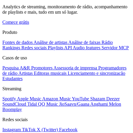
Analytics de streaming, monitoramento de rádio, acompanhamento
de playlists e mais, tudo em um só lugar.
Comece grátis
Produto
Fontes de dados
Análise de artistas
Análise de faixas
Rádio
Rankings
Redes sociais
Playlists
API
Audio features
Servidor MCP
Casos de uso
Pesquisa A&R
Promotores
Assessoria de imprensa
Programadores
de rádio
Artistas
Editoras musicais
Licenciamento e sincronização
Estudantes
Streaming
Spotify
Apple Music
Amazon Music
YouTube
Shazam
Deezer
SoundCloud
Tidal
QQ Music
JioSaavn/Gaana
Anghami
Melon
Boomplay
Redes sociais
Instagram
TikTok
X (Twitter)
Facebook