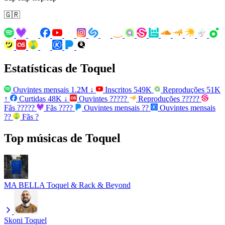
🇬🇷
Estatísticas de Toquel
Ouvintes mensais
1.2M
↓
Inscritos
549K
Reproduções
51K
↑
Curtidas
48K
↓
Ouvintes
?????
Reproduções
?????
Fãs
?????
Fãs
????
Ouvintes mensais
??
Ouvintes mensais
??
Fãs
?
Top músicas de Toquel
MA BELLA
Toquel & Rack & Beyond
Skoni
Toquel