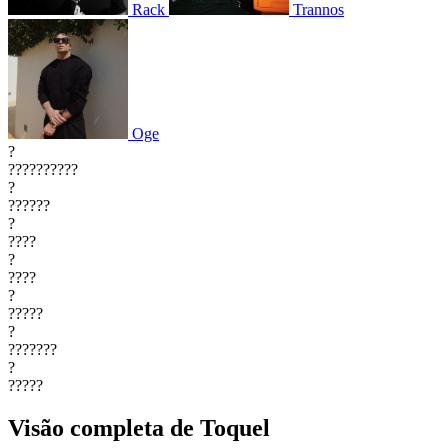
Rack
Trannos
Oge
?
??????????
?
??????
?
????
?
????
?
?????
?
???????
?
?????
Visão completa de Toquel