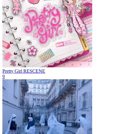
Pretty Girl
RESCENE
9