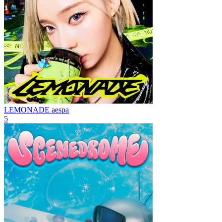
LEMONADE
aespa
5