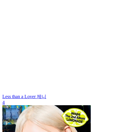
Less than a Lover
제니
4