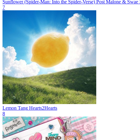
Sunflower (Spider-Man: Into the Spider-Verse)
Post Malone & Swae 
7
Lemon Tang
Hearts2Hearts
8