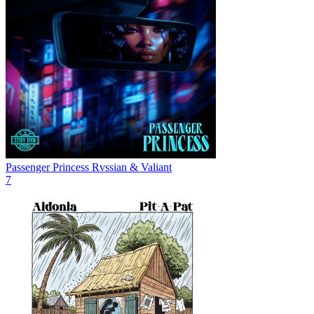
Passenger Princess
Rvssian & Valiant
7