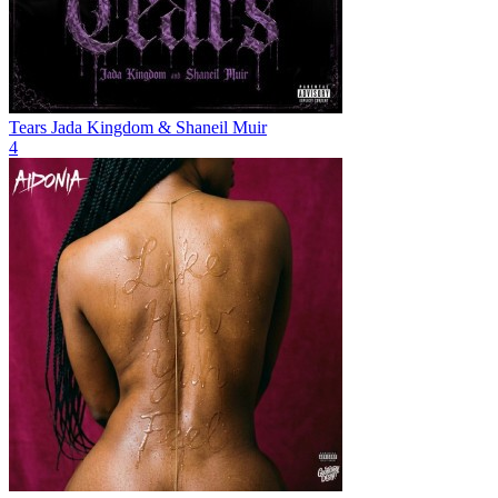
Tears
Jada Kingdom & Shaneil Muir
4