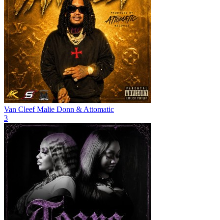
Van Cleef
Malie Donn & Attomatic
3