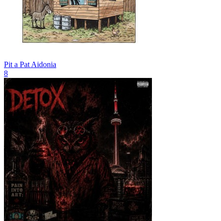
Pit a Pat
Aidonia
8