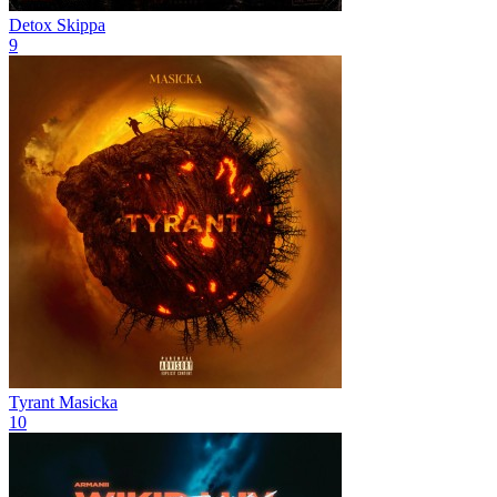
Detox
Skippa
9
Tyrant
Masicka
10