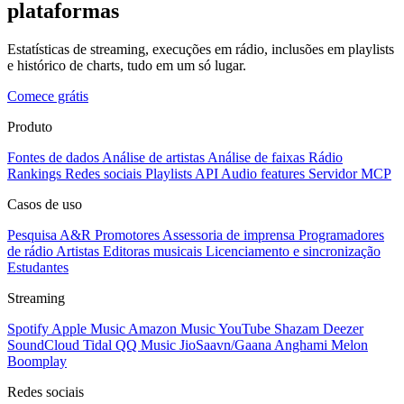
plataformas
Estatísticas de streaming, execuções em rádio, inclusões em playlists
e histórico de charts, tudo em um só lugar.
Comece grátis
Produto
Fontes de dados
Análise de artistas
Análise de faixas
Rádio
Rankings
Redes sociais
Playlists
API
Audio features
Servidor MCP
Casos de uso
Pesquisa A&R
Promotores
Assessoria de imprensa
Programadores
de rádio
Artistas
Editoras musicais
Licenciamento e sincronização
Estudantes
Streaming
Spotify
Apple Music
Amazon Music
YouTube
Shazam
Deezer
SoundCloud
Tidal
QQ Music
JioSaavn/Gaana
Anghami
Melon
Boomplay
Redes sociais